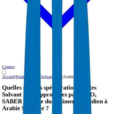
Contact
Accueil
/
Produits
/
Colles Solvant PVC
/
Arabie Saoudite
Quelles sont les spécifications Colles
Solvant PVC approuvées par SASO,
SABER et Code du Bâtiment Saoudien à
Arabie Saoudite ?