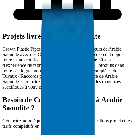
Projets livrés à Arabie Saoudite
Crown Plastic Pipes approvisionne les entrepreneurs de Arabie
Saoudite avec des Colles Solvant PVC livrés directement depuis
notre usine certifiée ISO 9001:2015. Avec plus de 30 ans
d'expérience de fabrication dans le CCG et 5000+ produits dans
notre catalogue, nous fournissons des solutions complètes de
Tuyaux / Raccords pour les projets d'infrastructure de Arabie
Saoudite. Contactez notre équipe technique pour les exigences
spécifiques à votre projet.
Besoin de Colles Solvant PVC à Arabie
Saoudite ?
Contactez notre équipe technique pour les spécifications projet et les
tarifs compétitifs en volume.