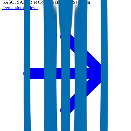
SASO, SABER et Code du Bâtiment Saoudien
Demander un devis