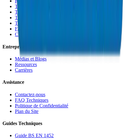
Raccords de Gaine PVC
Tuyaux Conduit PVC
Tuyaux PP-R
Tuyaux HDPE
Tuyaux PEX
Fabrications et Accessoires
Colles et Solvants
Entreprise
Médias et Blogs
Ressources
Carrières
Assistance
Contactez-nous
FAQ Techniques
Politique de Confidentialité
Plan du Site
Guides Techniques
Guide BS EN 1452