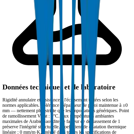
Données techniques et de laboratoire
Rigidité annulaire et résistance à l'écrasement testées selon les
normes applicables. Tolérance d'épaisseur de paroi maintenue à ±0
mm — nettement plus stricte que les importations génériques. Point
de ramollissement Vicat : 0°C. Aux températures ambiantes
maximales de Arabie Saoudite, le facteur de déclassement de 1
préserve l'intégrité structurelle. Coefficient de dilatation thermique
linéaire : 0 mm/m·K, intégré dans toutes les spécifications de