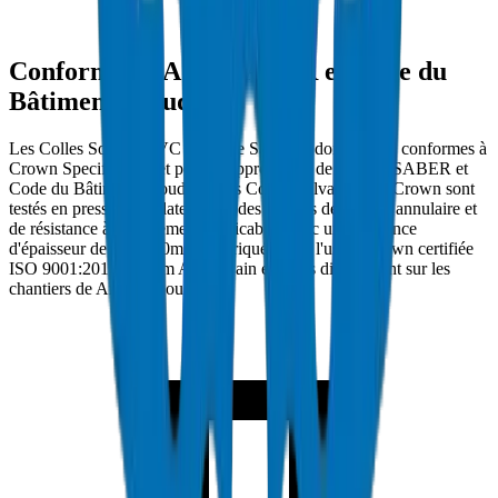
Conformité SASO, SABER et Code du
Bâtiment Saoudien
Les Colles Solvant PVC à Arabie Saoudite doivent être conformes à
Crown Specification et porter l'approbation de SASO, SABER et
Code du Bâtiment Saoudien. Les Colles Solvant PVC Crown sont
testés en pression d'éclatement à des normes de rigidité annulaire et
de résistance à l'écrasement applicables avec une tolérance
d'épaisseur de paroi ±0mm. Fabriqués dans l'usine Crown certifiée
ISO 9001:2015 à Umm Al Quwain et livrés directement sur les
chantiers de Arabie Saoudite.