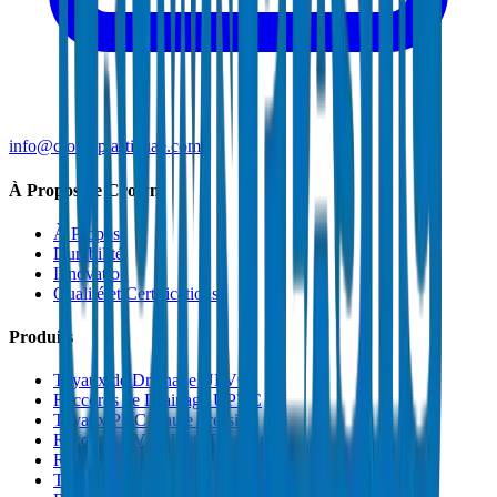
info@crownplasticuae.com
À Propos de Crown
À Propos
Durabilité
Innovation
Qualité et Certifications
Produits
Tuyaux de Drainage UPVC
Raccords de Drainage UPVC
Tuyaux PVC Haute Pression
Raccords PVC Haute Pression
Raccords PVC SCH 40
Tuyaux de Gaine PVC