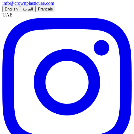
info@crownplasticuae.com
English
العربية
Français
UAE