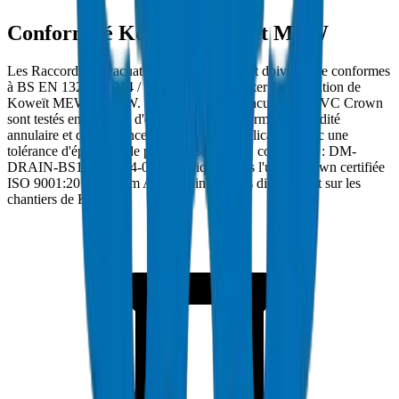
Conformité Koweït MEW et MPW
Les Raccords d'Évacuation UPVC à Koweït doivent être conformes
à BS EN 1329-1:2014 / BS EN 1401 et porter l'approbation de
Koweït MEW et MPW. Les Raccords d'Évacuation UPVC Crown
sont testés en pression d'éclatement à des normes de rigidité
annulaire et de résistance à l'écrasement applicables avec une
tolérance d'épaisseur de paroi ±0.3mm. Réf. conformité : DM-
DRAIN-BS1401-2024-002. Fabriqués dans l'usine Crown certifiée
ISO 9001:2015 à Umm Al Quwain et livrés directement sur les
chantiers de Koweït.