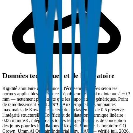
Données techniques et de laboratoire
Rigidité annulaire et résistance à l'écrasement testées selon les
normes applicables. Tolérance d'épaisseur de paroi maintenue à ±0.3
mm — nettement plus stricte que les importations génériques. Point
de ramollissement Vicat : 79°C. Aux températures ambiantes
maximales de Koweït, le facteur de déclassement de 0.5 préserve
l'intégrité structurelle. Coefficient de dilatation thermique linéaire :
0.06 mm/m·K, intégré dans toutes les spécifications de conception
des joints pour les installations à Koweït. Source : Laboratoire CQ
Crown, Umm Al Quwain Industrial City, EAU — vérifié juil. 2026.