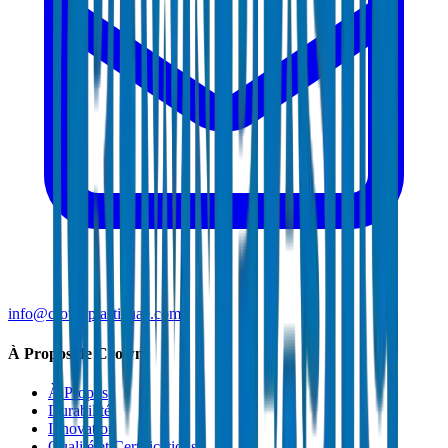
info@crownplasticuae.com
À Propos de Crown
À Propos
Durabilité
Innovation
Qualité et Certifications