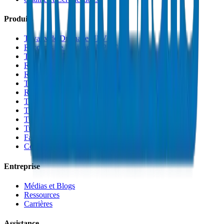
Produits
Tuyaux de Drainage UPVC
Raccords de Drainage UPVC
Tuyaux PVC Haute Pression
Raccords PVC Haute Pression
Raccords PVC SCH 40
Tuyaux de Gaine PVC
Raccords de Gaine PVC
Tuyaux Conduit PVC
Tuyaux PP-R
Tuyaux HDPE
Tuyaux PEX
Fabrications et Accessoires
Colles et Solvants
Entreprise
Médias et Blogs
Ressources
Carrières
Assistance