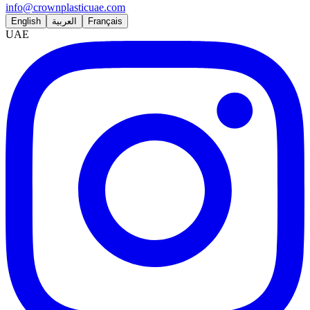
info@crownplasticuae.com
English
العربية
Français
UAE