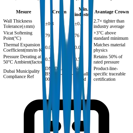
Min.
Mesure
Crown
Avantage Crown
industrie
Wall Thickness
2.7× tighter than
±0.3
±0.8
Tolerance
(
±mm
)
industry average
Vicat Softening
+3°C above
79
76
Point
(
°C
)
standard minimum
Thermal Expansion
Matches material
0.06
0.06
Coefficient
(
mm/m·K
)
physics
Pressure Derating at
Retains 50% of
0.5
0.5
50°C Ambient
(
factor
)
rated pressure
DM-DRAIN-
Not
Product-line-
Dubai Municipality
BS1401-2024-
typically
specific traceable
Compliance Ref
002
issued
certification