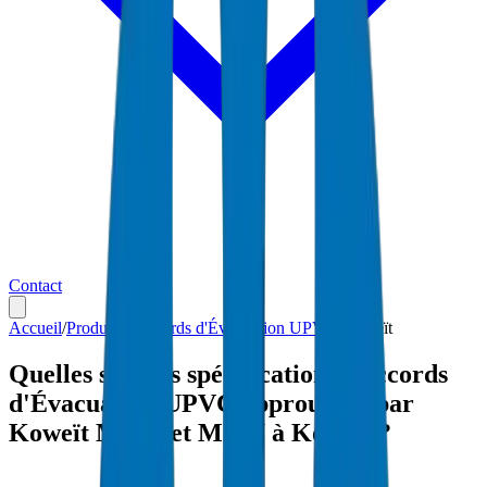
Contact
Accueil
/
Produits
/
Raccords d'Évacuation UPVC
/
Koweït
Quelles sont les spécifications Raccords
d'Évacuation UPVC approuvées par
Koweït MEW et MPW à Koweït ?