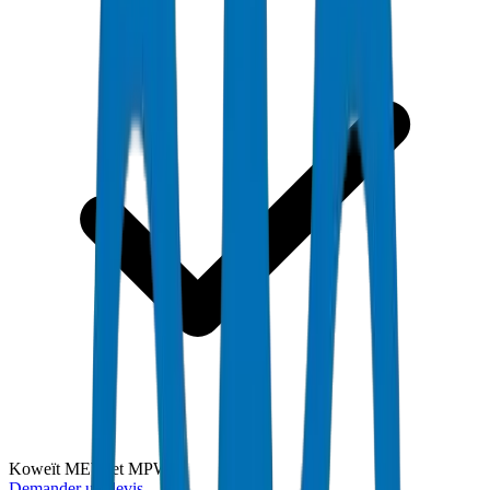
Koweït MEW et MPW
Demander un devis