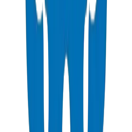
Certification Multi-Normes
Normes & Conformité
Chaque produit répond aux normes internationales reconnues (BS
EN, ASTM, DIN & NFS) qui assurent une installation sûre, une
performance efficace et une fiabilité système à long terme.
Partenariat Technique
Support & Responsabilité
Nous collaborons avec les consultants et entrepreneurs pour
concevoir des systèmes de Tuyaux / Raccords performants de
manière fiable pendant des décennies — réduisant les défaillances
prématurées, les coûts de maintenance et le gaspillage de ressources.