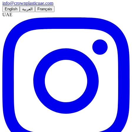
info@crownplasticuae.com
English
العربية
Français
UAE