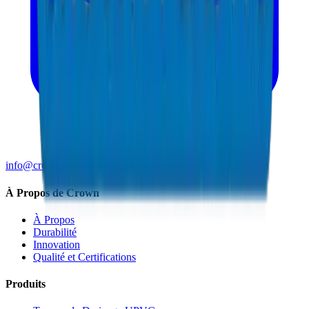
info@crownplasticuae.com
À Propos de Crown
À Propos
Durabilité
Innovation
Qualité et Certifications
Produits