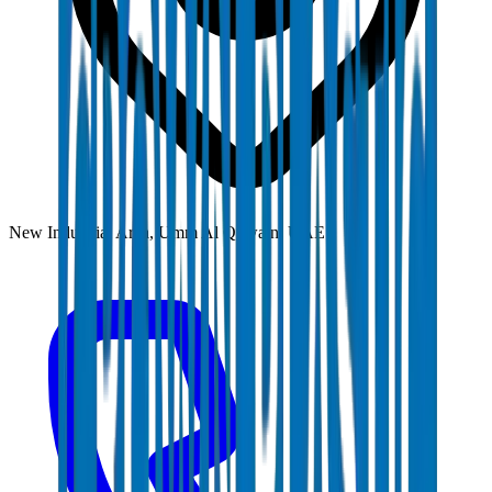
New Industrial Area, Umm Al Quwain, UAE