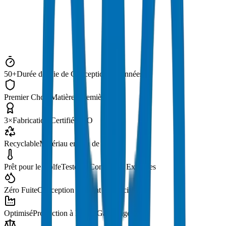
50+
Durée de Vie de Conception en Années
Premier Choix
Matières premières
3×
Fabrication Certifiée ISO
Recyclable
Matériau en Fin de Vie
Prêt pour le Golfe
Testé en Conditions Extrêmes
Zéro Fuite
Conception de Joint de Précision
Optimisé
Production à Faible Gaspillage