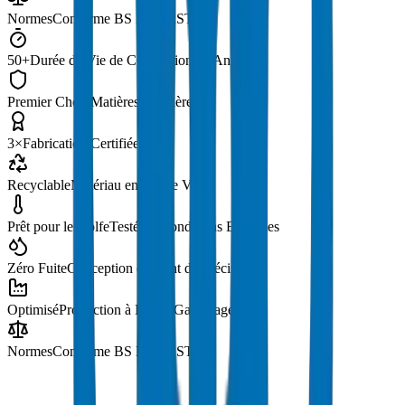
Normes
Conforme BS EN / ASTM
50+
Durée de Vie de Conception en Années
Premier Choix
Matières premières
3×
Fabrication Certifiée ISO
Recyclable
Matériau en Fin de Vie
Prêt pour le Golfe
Testé en Conditions Extrêmes
Zéro Fuite
Conception de Joint de Précision
Optimisé
Production à Faible Gaspillage
Normes
Conforme BS EN / ASTM