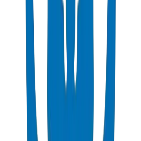
50+ Ans de Durée de Vie
Durabilité Produit & Cycle de Vie
Nos systèmes de Tuyaux / Raccords sont conçus pour plus de 50
ans de service fiable. Les formulations résistantes à la corrosion,
stabilisées aux UV et classées en pression minimisent les
remplacements et réduisent l'impact environnemental sur le cycle de
vie.
Certifié ISO 9001:2015
Fabrication de Précision
Lignes d'extrusion de pointe avec contrôle qualité strict assurant une
épaisseur de paroi constante, une précision dimensionnelle et un
gaspillage minimal de matériaux tout au long de la production.