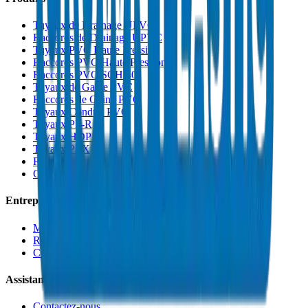
Tuyaux de Drainage UPVC
Raccords de Drainage UPVC
Tuyaux PVC Haute Pression
Raccords PVC Haute Pression
Raccords PVC SCH 40
Tuyaux de Gaine PVC
Raccords de Gaine PVC
Tuyaux Conduit PVC
Tuyaux PP-R
Tuyaux HDPE
Tuyaux PEX
Fabrications et Accessoires
Colles et Solvants
Entreprise
Médias et Blogs
Ressources
Carrières
Assistance
Contactez-nous