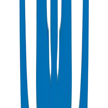
Norme BS EN 1452 : Guide Complet
Norme européenne pour les tuyaux sous pression UPVC — MRS
25 MPa, classes PN, dimensions, essais.
Lire le Guide
Guide des Certifications et Conformité
ISO 9001:2015, ISO 14001, et certifications internationales pour la
fabrication de tuyaux.
Lire le Guide