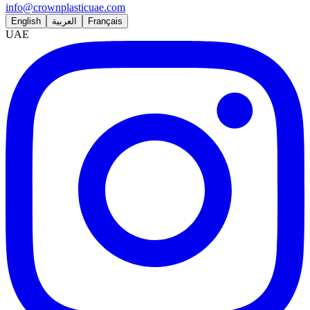
info@crownplasticuae.com
English
العربية
Français
UAE