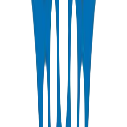
Meilleures Pratiques d'Installation UPVC
Guide d'installation étape par étape pour les systèmes UPVC de
pression et d'évacuation.
Lire le Guide
Guide du Calculateur de Dimensionnement des
Tuyaux UPVC
Comment choisir le bon diamètre de tuyau pour votre débit et vos
exigences de pression.
Lire le Guide
Spécifications et Prix des Tuyaux Pression PVC à
Dubaï