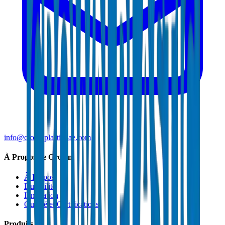
info@crownplasticuae.com
À Propos de Crown
À Propos
Durabilité
Innovation
Qualité et Certifications
Produits