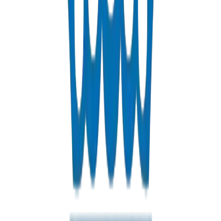
Comparaison PN10 vs PN16, exigences des tours de Dubaï et guide
d'approvisionnement.
Lire le Guide
Tuyaux d'Évacuation UPVC pour Sols Salins —
Abu Dhabi & CCG
Résistance chimique, conformité BS EN 1401 et pratiques
d'installation en sol sabkha.
Lire le Guide
Tuyaux et Raccords PPR Conformes à la
Municipalité de Dubaï
Guide de l'entrepreneur — approbation municipale, soudure par
fusion, DIN 8077/8078.
Lire le Guide