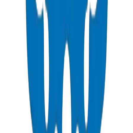
Comparaison UPVC vs PVC vs PPR
Guide complet de comparaison des matériaux — propriétés, coûts et
applications idéales.
Lire le Guide
HDPE vs UPVC pour les Infrastructures
Municipales du CCG
Flexibilité, méthodes d'assemblage, classes de pression et
performance en climat désertique.
Lire le Guide