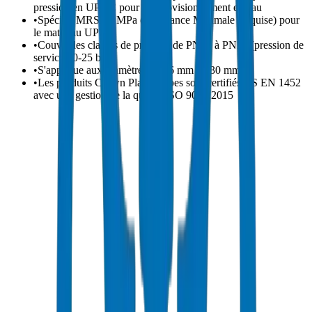
pression en UPVC pour l'approvisionnement en eau
•
Spécifie MRS 25 MPa (Résistance Minimale Requise) pour
le matériau UPVC
•
Couvre les classes de pression de PN10 à PN25 (pression de
service 10-25 bar)
•
S'applique aux diamètres de 16 mm à 630 mm
•
Les produits Crown Plastic Pipes sont certifiés BS EN 1452
avec une gestion de la qualité ISO 9001:2015
systèmes de tuyauterie en polychlorure de
vinyle non plastifié (UPVC)
BS EN 1452-1:
Exigences générales