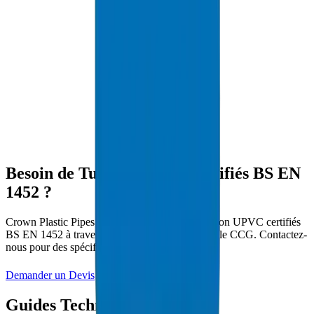
certification
complète BS EN 1452
ISO 9001:2015
-
Système de gestion de la qualité
ISO 14001:2015
-
Gestion environnementale
ISO 45001:2018
-
Santé et sécurité au travail
Besoin de Tuyaux UPVC Certifiés BS EN
1452 ?
Crown Plastic Pipes fournit des tuyaux de pression UPVC certifiés
BS EN 1452 à travers les Émirats arabes unis et le CCG. Contactez-
nous pour des spécifications et des devis.
Demander un Devis
Voir les Produits UPVC
Guides Techniques Associés