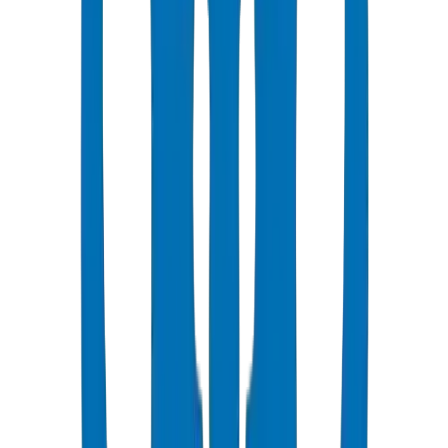
BS EN 1452-2:
Spécifications et dimensions des tuyaux
BS EN 1452-3:
Spécifications des raccords
BS EN 1452-4:
Vannes et équipements auxiliaires
BS EN 1452-5:
Aptitude à l'emploi du système
Émirats arabes unis, dans
les pays du CCG, au Royaume-Uni et dans les pays du
Commonwealth
MRS (Résistance Minimale Requise)
25 MPa
(mégapascals)
Ce que signifie MRS 25 :
•
Le matériau du tuyau peut résister à 25 MPa de contrainte
circonférentielle
•
Performances vérifiées sur une durée de vie extrapolée de 50