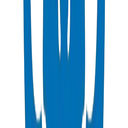
ans
•
Basé sur des tests de pression hydrostatique à une
température de référence de 20°C
•
Fournit un facteur de sécurité intégré pour des performances
à long terme
Tous les produits en UPVC de Crown Plastic Pipes
PN (Pression Nominale)