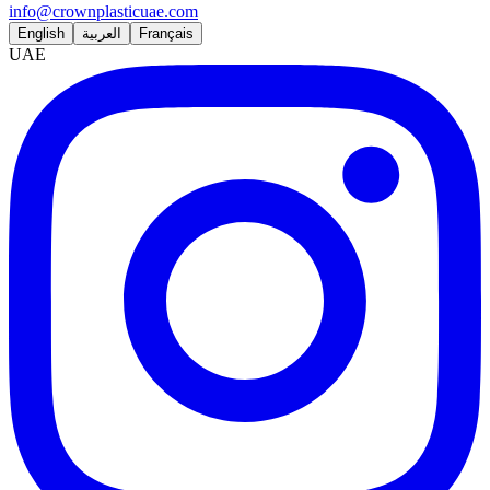
info@crownplasticuae.com
English
العربية
Français
UAE