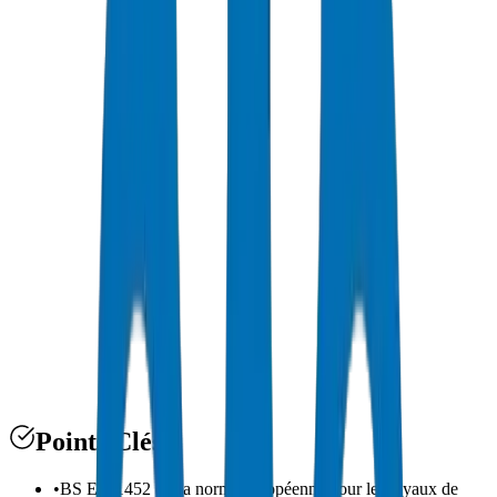
BS EN 1452
Points Clés
•
BS EN 1452 est la norme européenne pour les tuyaux de