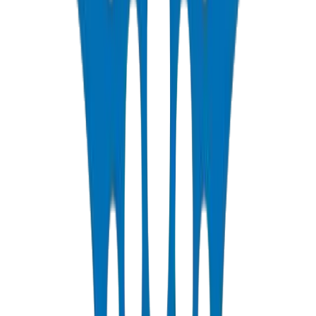
SDR = Diamètre Extérieur ÷ Épaisseur de Paroi
SDR inférieur = Paroi plus épaisse = Classe de pression plus
élevée
Classe de
Épaisseur de Paroi (tuyau de 110
SDR
Pression
mm)
SDR 41
PN6
2.7mm
SDR 26
PN10
4.2mm
SDR 17
PN16
6.5mm
SDR
PN20
8.1mm
13.6
SDR 11
PN25
10.0mm
Polymère de base :
Polychlorure de vinyle non plastifié
(PVC-U)
Stabilisateurs :
Composés calcium-zinc ou étain organique