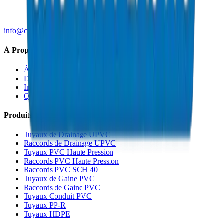
info@crownplasticuae.com
À Propos de Crown
À Propos
Durabilité
Innovation
Qualité et Certifications
Produits
Tuyaux de Drainage UPVC
Raccords de Drainage UPVC
Tuyaux PVC Haute Pression
Raccords PVC Haute Pression
Raccords PVC SCH 40
Tuyaux de Gaine PVC
Raccords de Gaine PVC
Tuyaux Conduit PVC
Tuyaux PP-R
Tuyaux HDPE