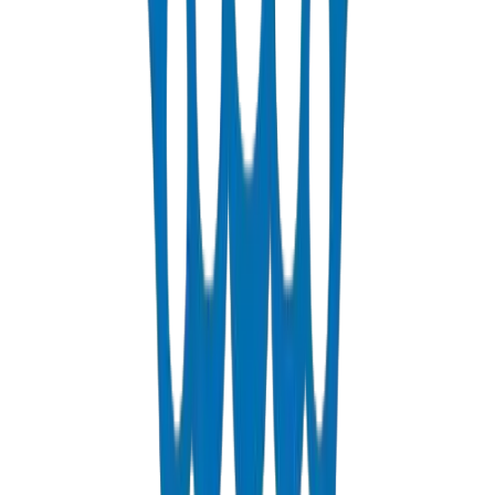
(sans plomb)
Modificateurs d'impact :
Pour une meilleure résistance à
basse température
Auxiliaires de traitement :
Pour assurer une surface interne
lisse
Stabilisateurs UV :
Pour la résistance à l'exposition
extérieure
Couleur :
Gris (RAL 7011) ou tel que spécifié
Crown Plastic Pipes
Tests Physiques
•
Vérification dimensionnelle
•
Mesure de l'épaisseur de paroi
•
Vérification de l'ovalité