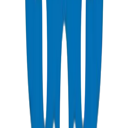
Classe
Pression
Pression
Applications Typiques
PN
(bar)
(PSI)
PN10
10 bar
145 PSI
Distribution basse pression, irrigation
Approvisionnement en eau standard,
PN16
16 bar
232 PSI
résidentiel/commercial
Immeubles de grande hauteur,
PN20
20 bar
290 PSI
industriel
Industriel haute pression, stations de
PN25
25 bar
363 PSI
pompage
Important :
Crown Plastic Pipes fabrique des tuyaux en UPVC
avec des classes PN10 et PN16, qui couvrent 95 % des besoins de
construction aux Émirats arabes unis et dans la région du CCG.
SDR (Rapport de Dimension Standard)
Formule SDR :