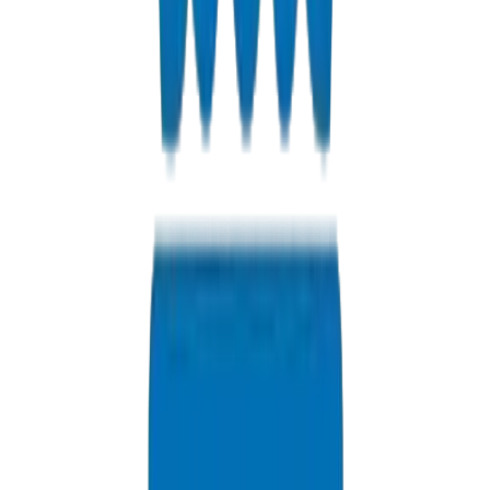
•
Inspection visuelle
Tests Mécaniques
•
Test de pression hydrostatique
•
Résistance à l'impact (poids tombant)
•
Résistance à la traction
•
Température de ramollissement Vicat
Tests Chimiques
•
Test de réversion (soulagement des contraintes)
•
Résistance au dichlorométhane
•
Test de migration (eau potable)
Tests à Long Terme
•
Résistance hydrostatique à 20°C
•
Résistance hydrostatique à 60°C
•
Extrapolation à 50 ans (MRS)