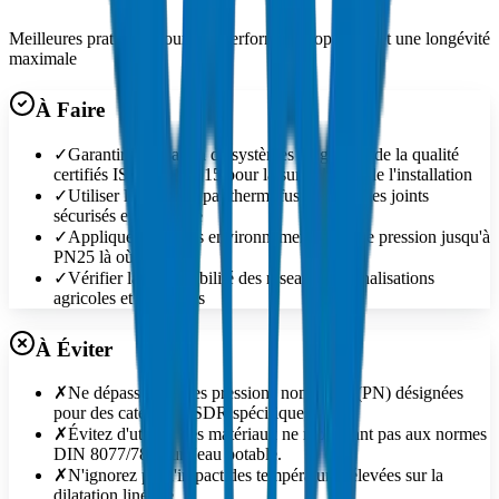
Meilleures pratiques pour une performance optimale et une longévité
maximale
À Faire
✓
Garantir l'utilisation de systèmes de gestion de la qualité
certifiés ISO 9001:2015 pour la surveillance de l'installation
✓
Utiliser le soudage par thermofusion pour des joints
sécurisés et sans fuite
✓
Appliquer dans des environnements à haute pression jusqu'à
PN25 là où spécifié
✓
Vérifier la compatibilité des réseaux de canalisations
agricoles et horticoles
À Éviter
✗
Ne dépassez pas les pressions nominales (PN) désignées
pour des catégories SDR spécifiques.
✗
Évitez d'utiliser des matériaux ne répondant pas aux normes
DIN 8077/78 pour l'eau potable.
✗
N'ignorez pas l'impact des températures élevées sur la
dilatation linéaire