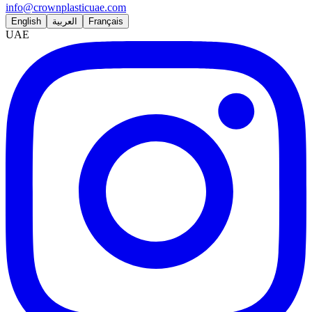
info@crownplasticuae.com
English
العربية
Français
UAE