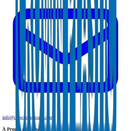
info@crownplasticuae.com
À Propos de Crown