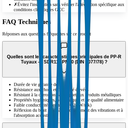
✗
Évitez l'installation sans vérifier l'adéquation spécifique aux
conditions climatiques GCC
FAQ Techniques
Réponses aux questions fréquentes sur ce produit
Quelles sont les caractéristiques principales de PP-R
Tuyaux — SDR11 / PN10 (DIN 8077/78) ?
Durée de vie garantie de 50 ans
Résistance aux chocs et flexibilité élevées
Résistant à la corrosion par rapport aux produits métalliques
Propriétés hygiéniques, non toxiques et de qualité alimentaire
Faible conductivité thermique (0.24 W/mk)
Réflexion du bruit grâce à l'amortissement des vibrations et à
l'absorption acoustique