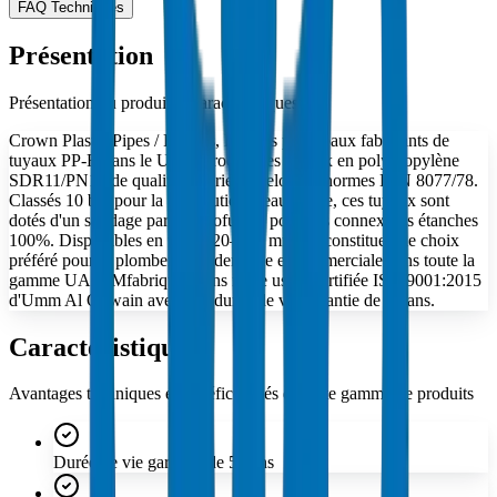
FAQ Techniques
Présentation
Présentation du produit et caractéristiques clés
Crown Plastic Pipes / Fittings, l'un des principaux fabricants de
tuyaux PP-R dans le UAE, produit des tuyaux en polypropylène
SDR11/PN10 de qualité supérieure selon les normes DIN 8077/78.
Classés 10 bar pour la distribution d'eau froide, ces tuyaux sont
dotés d'un soudage par thermofusion pour des connexions étanches
100%. Disponibles en tailles 20–110 mm, ​​ils constituent le choix
préféré pour la plomberie résidentielle et commerciale dans toute la
gamme UAE. Mfabriqués dans notre usine certifiée ISO 9001:2015
d'Umm Al Quwain avec une durée de vie garantie de 50 ans.
Caractéristiques
Avantages techniques et bénéfices clés de cette gamme de produits
Durée de vie garantie de 50 ans