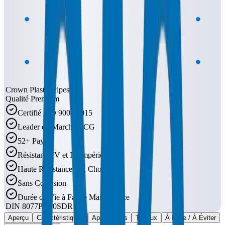
Crown Plastic Pipes
Qualité Premium
Certifié ISO 9001:2015
Leader du Marché CCG
52+ Pays
Résistant UV et Intempéries
Haute Résistance aux Chocs
Sans Corrosion
Durée de Vie à Faible Maintenance
DIN 8077
PN10
SDR11
Aperçu
Caractéristiques
Applications
Tuyaux
À Faire / À Éviter