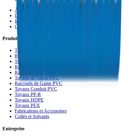
À Propos
Durabilité
Innovation
Qualité et Certifications
Produits
Tuyaux de Drainage UPVC
Raccords de Drainage UPVC
Tuyaux PVC Haute Pression
Raccords PVC Haute Pression
Raccords PVC SCH 40
Tuyaux de Gaine PVC
Raccords de Gaine PVC
Tuyaux Conduit PVC
Tuyaux PP-R
Tuyaux HDPE
Tuyaux PEX
Fabrications et Accessoires
Colles et Solvants
Entreprise