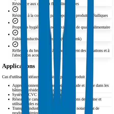
Résistance aux chocs et flexibilité élevées
Résistant à la corrosion par rapport aux produits métalliques
Propriétés hygiéniques, non toxiques et de qualité alimentaire
Faible conductivité thermique (0.24 W/mk)
Réflexion du bruit grâce à l'amortissement des vibrations et à
l'absorption acoustique
Applications
Cas d'utilisation idéaux et industries pour ce produit
Approvisionnement en eau potable chaude et froide dans les
bâtiments résidentiels et commerciaux
Systèmes CVC et air comprimé
Réseaux de canalisations pour installations de piscine et
utilisation des eaux pluviales
Transport industrial de fluides agressifs, notamment de
produits chimiques acides et alcalins