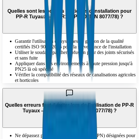
Quelles sont les bonnes pratiques d'installation pour
PP-R Tuyaux — SDR11 / PN10 (DIN 8077/78) ?
Garantir l'utilisation de systèmes de gestion de la qualité
certifiés ISO 9001:2015 pour la surveillance de l'installation
Utiliser le soudage par thermofusion pour des joints sécurisés
et sans fuite
Appliquer dans des environnements à haute pression jusqu'à
PN25 là où spécifié
Vérifier la compatibilité des réseaux de canalisations agricoles
et horticoles
Quelles erreurs faut-il éviter lors de l'utilisation de PP-R
Tuyaux — SDR11 / PN10 (DIN 8077/78) ?
Ne dépassez pas les pressions nominales (PN) désignées pour