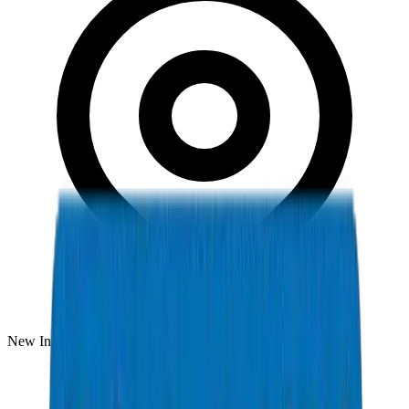
New Industrial Area, Umm Al Quwain, UAE