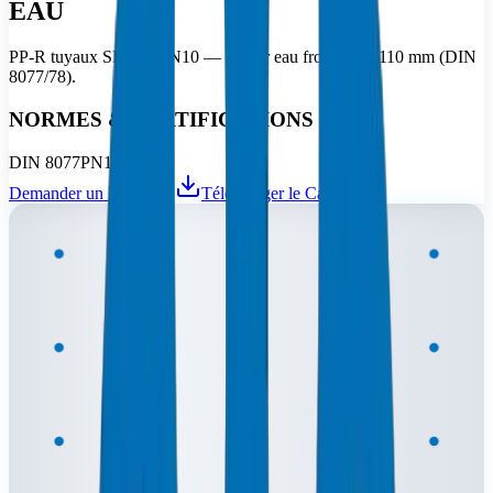
EAU
PP-R tuyaux SDR11/PN10 — 10 bar eau froide, 20–110 mm (DIN
8077/78).
NORMES & CERTIFICATIONS
DIN 8077
PN10
SDR11
Demander un Devis
Télécharger le Catalogue