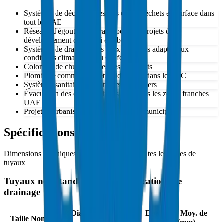
Systèmes de décharge des sols et des déchets en surface dans
tout le UAE
Réseaux d'égouts souterrains pour les projets de
développement de Dubai et Abu Dhabi
Systèmes de drainage des eaux pluviales adaptés aux
conditions climatiques du Golfe
Colonnes de chute internes des bâtiments
Plomberie commerciale et résidentielle dans le GCC
Systèmes sanitaires hospitaliers et hôteliers
Évacuation des effluents industriels dans les zones franches
UAE
Projets d'urbanisme et d'infrastructure municipale
Spécifications des Tuyaux
Dimensions techniques et paramètres pour toutes les tailles de
tuyaux
Tuyaux non standards pour applications de
drainage
Diam. Ext. Moyen
Epaisseur Moy. de
Taille Nominale
(mm)
Paroi (mm)