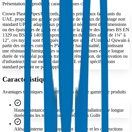
Présentation du produit et caractéristiques clés
Crown Plastic Pipes/Raccords, l'un des principaux fabricants du
UAE, propose une gamme polyvalente de tuyaux de drainage non
standard UPVC adaptés aux projets qui nécessitent des dimensions
ou des épaisseurs de paroi en dehors de la portée des normes BS EN
1329 ou BS EN 1401. Disponibles dans des tailles allant de 1¼″ à
12″, ces tuyaux sont fabriqués dans notre usine d'Umm Al Quwain à
partir des mêmes composés PVC-U de haute qualité, garantissant
une résistance chimique, des surfaces internes lisses et une longue
durée de vie. Idéal pour les travaux de rénovation, de rénovation ou
d'infrastructure sur mesure dans le UAE où les spécifications
standard peuvent ne pas s'appliquer.
Caractéristiques
Avantages techniques et bénéfices clés de cette gamme de produits
Haute résistance aux chocs pour des installations de longue
durée dans les températures extrêmes du Golfe
Alésage interne lisse empêchant le tartre et les obstructions