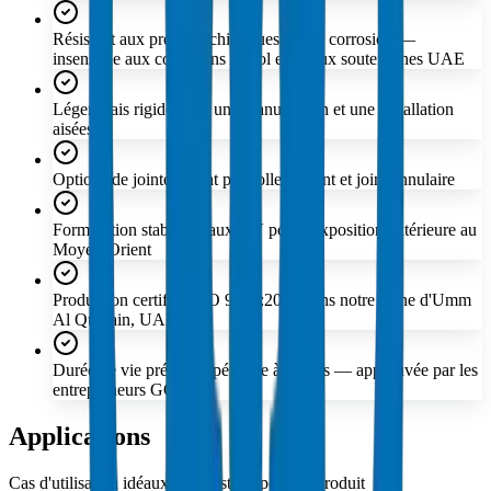
Résistant aux produits chimiques et à la corrosion —
insensible aux conditions de sol et d'eaux souterraines UAE
Léger mais rigide pour une manutention et une installation
aisées
Options de jointoiement par colle solvant et joint annulaire
Formulation stabilisée aux UV pour l'exposition extérieure au
Moyen-Orient
Production certifiée ISO 9001:2015 dans notre usine d'Umm
Al Quwain, UAE
Durée de vie prévue supérieure à 50 ans — approuvée par les
entrepreneurs GCC
Applications
Cas d'utilisation idéaux et industries pour ce produit