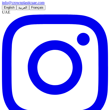
info@crownplasticuae.com
English
العربية
Français
UAE