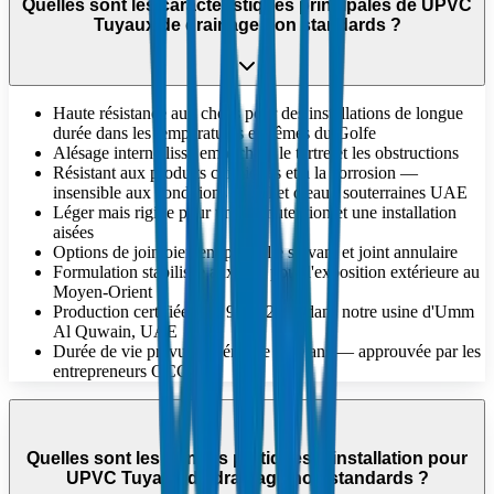
Quelles sont les caractéristiques principales de UPVC
Tuyaux de drainage non standards ?
Haute résistance aux chocs pour des installations de longue
durée dans les températures extrêmes du Golfe
Alésage interne lisse empêchant le tartre et les obstructions
Résistant aux produits chimiques et à la corrosion —
insensible aux conditions de sol et d'eaux souterraines UAE
Léger mais rigide pour une manutention et une installation
aisées
Options de jointoiement par colle solvant et joint annulaire
Formulation stabilisée aux UV pour l'exposition extérieure au
Moyen-Orient
Production certifiée ISO 9001:2015 dans notre usine d'Umm
Al Quwain, UAE
Durée de vie prévue supérieure à 50 ans — approuvée par les
entrepreneurs GCC
Quelles sont les bonnes pratiques d'installation pour
UPVC Tuyaux de drainage non standards ?