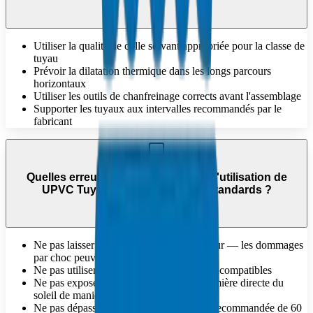
Utiliser la qualité de colle solvant appropriée pour la classe de
tuyau
Prévoir la dilatation thermique dans les longs parcours
horizontaux
Utiliser les outils de chanfreinage corrects avant l'assemblage
Supporter les tuyaux aux intervalles recommandés par le
fabricant
Quelles erreurs faut-il éviter lors de l'utilisation de
UPVC Tuyaux de drainage non standards ?
Ne pas laisser tomber les tuyaux de hauteur — les dommages
par choc peuvent être invisibles
Ne pas utiliser de solvants ou d'adhésifs incompatibles
Ne pas exposer les tuyaux stockés à la lumière directe du
soleil de manière prolongée
Ne pas dépasser la limite de température recommandée de 60