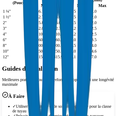
(Pouce)
Min
Max
Min
Max
1 ¼"
36.15
36.45
1.5
2.0
1 ½"
42.75
43.05
1.5
2.0
2"
55.85
56.05
1.5
2.0
3"
82.00
82.35
2.2
2.5
4"
110.00
110.32
2.2
2.5
6"
160.00
160.45
3.0
3.5
8"
200.00
200.65
3.5
4.0
10"
250.00
250.75
4.0
4.6
12"
315.00
315.90
6.1
7.0
Guides d'Installation
Meilleures pratiques pour une performance optimale et une longévité
maximale
À Faire
✓
Utiliser la qualité de colle solvant appropriée pour la classe
de tuyau
✓
Prévoir la dilatation thermique dans les longs parcours