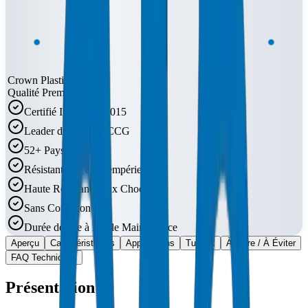
Crown Plastic Pipes
Qualité Premium
Certifié ISO 9001:2015
Leader du Marché CCG
52+ Pays
Résistant UV et Intempéries
Haute Résistance aux Chocs
Sans Corrosion
Durée de Vie à Faible Maintenance
Aperçu
Caractéristiques
Applications
Tuyaux
À Faire / À Éviter
FAQ Techniques
Présentation