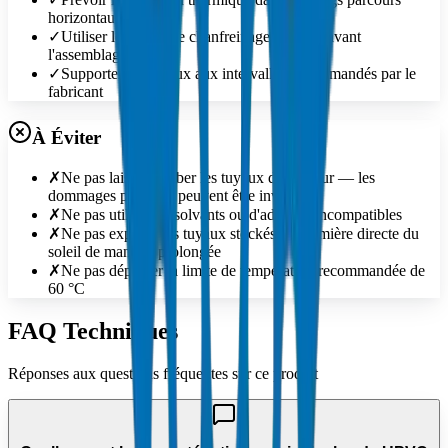
horizontaux
✓
Utiliser les outils de chanfreinage corrects avant
l'assemblage
✓
Supporter les tuyaux aux intervalles recommandés par le
fabricant
À Éviter
✗
Ne pas laisser tomber les tuyaux de hauteur — les
dommages par choc peuvent être invisibles
✗
Ne pas utiliser de solvants ou d'adhésifs incompatibles
✗
Ne pas exposer les tuyaux stockés à la lumière directe du
soleil de manière prolongée
✗
Ne pas dépasser la limite de température recommandée de
60 °C
FAQ Techniques
Réponses aux questions fréquentes sur ce produit