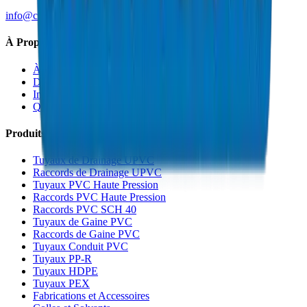
info@crownplasticuae.com
À Propos de Crown
À Propos
Durabilité
Innovation
Qualité et Certifications
Produits
Tuyaux de Drainage UPVC
Raccords de Drainage UPVC
Tuyaux PVC Haute Pression
Raccords PVC Haute Pression
Raccords PVC SCH 40
Tuyaux de Gaine PVC
Raccords de Gaine PVC
Tuyaux Conduit PVC
Tuyaux PP-R
Tuyaux HDPE
Tuyaux PEX
Fabrications et Accessoires