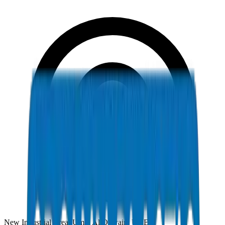
New Industrial Area, Umm Al Quwain, UAE