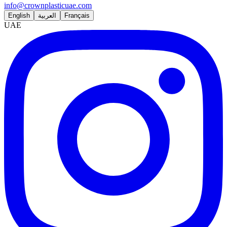
info@crownplasticuae.com
English
العربية
Français
UAE