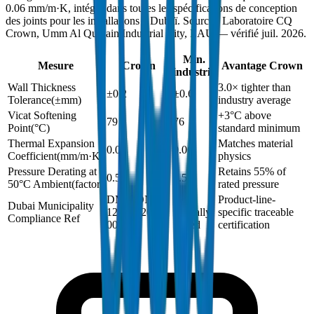
0.06 mm/m·K, intégré dans toutes les spécifications de conception
des joints pour les installations à Dubaï. Source : Laboratoire CQ
Crown, Umm Al Quwain Industrial City, EAU — vérifié juil. 2026.
Min.
Mesure
Crown
Avantage Crown
industrie
Wall Thickness
3.0× tighter than
±0.2
±0.6
Tolerance
(
±mm
)
industry average
Vicat Softening
+3°C above
79
76
Point
(
°C
)
standard minimum
Thermal Expansion
Matches material
0.06
0.06
Coefficient
(
mm/m·K
)
physics
Pressure Derating at
Retains 55% of
0.55
0.55
50°C Ambient
(
factor
)
rated pressure
DM-COND-
Not
Product-line-
Dubai Municipality
1250N-2024-
typically
specific traceable
Compliance Ref
001
issued
certification