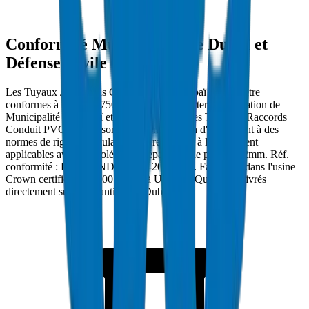
Conformité Municipalité de Dubaï et
Défense Civile
Les Tuyaux / Raccords Conduit PVC à Dubaï doivent être
conformes à 1250N / 750N / SCH 40 et porter l'approbation de
Municipalité de Dubaï et Défense Civile. Les Tuyaux / Raccords
Conduit PVC Crown sont testés en pression d'éclatement à des
normes de rigidité annulaire et de résistance à l'écrasement
applicables avec une tolérance d'épaisseur de paroi ±0.2mm. Réf.
conformité : DM-COND-1250N-2024-001. Fabriqués dans l'usine
Crown certifiée ISO 9001:2015 à Umm Al Quwain et livrés
directement sur les chantiers de Dubaï.