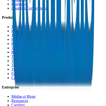
Innovation
Qualité et Certifications
Produits
Tuyaux de Drainage UPVC
Raccords de Drainage UPVC
Tuyaux PVC Haute Pression
Raccords PVC Haute Pression
Raccords PVC SCH 40
Tuyaux de Gaine PVC
Raccords de Gaine PVC
Tuyaux Conduit PVC
Tuyaux PP-R
Tuyaux HDPE
Tuyaux PEX
Fabrications et Accessoires
Colles et Solvants
Entreprise
Médias et Blogs
Ressources
Carrières