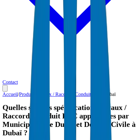
Contact
Accueil
/
Produits
/
Tuyaux / Raccords Conduit PVC
/
Dubaï
Quelles sont les spécifications Tuyaux /
Raccords Conduit PVC approuvées par
Municipalité de Dubaï et Défense Civile à
Dubaï ?