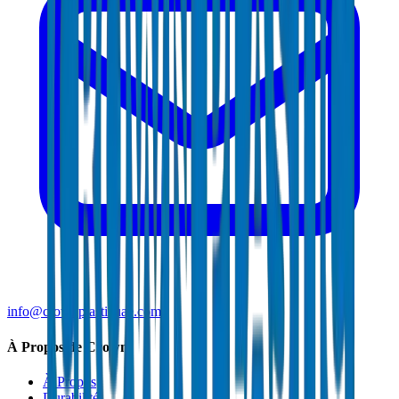
info@crownplasticuae.com
À Propos de Crown
À Propos
Durabilité