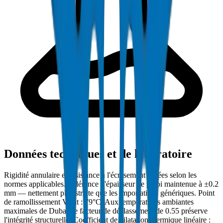
Données techniques et de laboratoire
Rigidité annulaire et résistance à l'écrasement testées selon les
normes applicables. Tolérance d'épaisseur de paroi maintenue à ±0.2
mm — nettement plus stricte que les importations génériques. Point
de ramollissement Vicat : 79°C. Aux températures ambiantes
maximales de Dubaï, le facteur de déclassement de 0.55 préserve
l'intégrité structurelle. Coefficient de dilatation thermique linéaire :