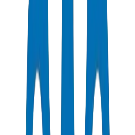
جودة معتمدة
جميع الأنابيب / التجهيزات حاصلة على شهادات ISO و OHSAS
توصيل سريع