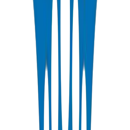
عرض التفاصيل
PP-R Pipes
Polypropylene Random pipes for hot and cold potable water. PN10-
PN25 rated, DIN 8077/78 certified.
عرض التفاصيل
HDPE Pipes
High-density polyethylene pipes for irrigation, water distribution,
and agricultural applications. PE63/80/100 grades.
عرض التفاصيل
PEX Pipes