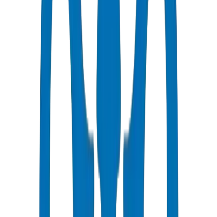
٣-٥ أيام عمل إلى الرياض
أسعار تنافسية
خصومات بالجملة متاحة بـ AED
دعم فني
استشارات متخصصة لمشاريعك