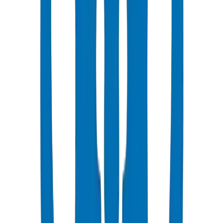
شائع
UPVC Drainage Pipes
Above-ground and underground drainage pipe systems certified to
BS EN 1329-1:2014 and BS EN 1401-1.
عرض التفاصيل
UPVC Drainage Fittings
Drainage fittings certified to BS EN 1329-1:2014 and BS EN 1401,
including push-fit solutions.
عرض التفاصيل