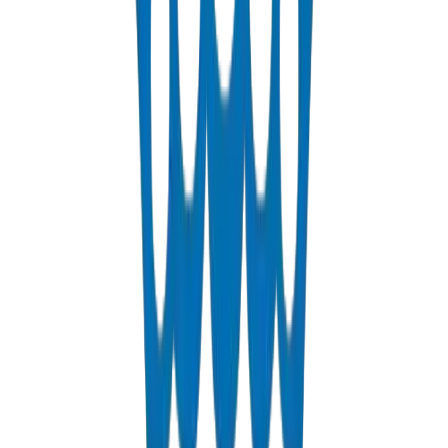
Cross-linked polyethylene pipes for hot and cold water distribution.
PN 12.5 & PN 20 rated.
عرض التفاصيل
Fabrications & Accessories
Custom PVC/UPVC fabrications including Dubai Municipality
approved grease traps and specialty accessories.
عرض التفاصيل
Solvents
PVC solvent cements for secure and durable pipe joints.
عرض التفاصيل
ل على عرض سعر