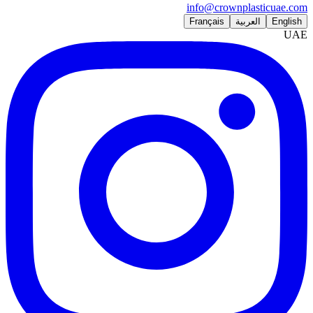
info@crownplasticuae.com
English
العربية
Français
UAE