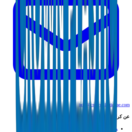
info@crownplasticuae.com
عن كراون
من نحن