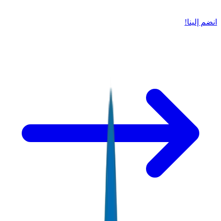
انضم إلينا!