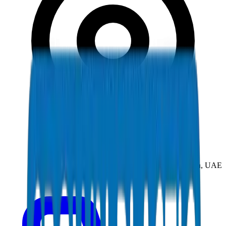
New Industrial Area, Umm Al Quwain, UAE