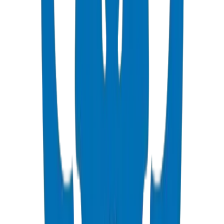
PVC High Pressure Pipes
High pressure PVC pipes available in ISO, DIN, BS, and ASTM
standards for potable water and industrial applications.
عرض التفاصيل
PVC High Pressure Fittings
High pressure PVC fittings and valves in DIN 8063 and BS EN
1452:3/BS 4346 standards.
عرض التفاصيل
PVC SCH 40 Fittings
Schedule 40 PVC pressure fittings to ASTM D 2466 standard.