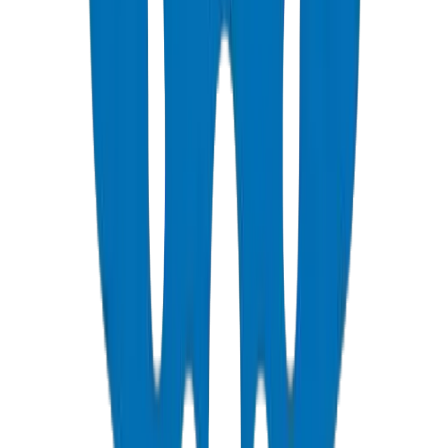
عرض التفاصيل
PVC Duct Pipes
Underground cable protection duct systems in NEMA, DIN, and
BS standards, including Etisalat & DU approved.
عرض التفاصيل
PVC Duct Fittings
Duct fittings for underground cable protection systems.
عرض التفاصيل
PVC Conduit Pipes
Rigid PVC electrical conduit pipes for building wiring systems.
Available in compression force ratings and Schedule 40/80.