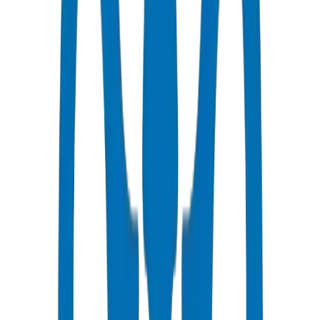
توصيل سريع
توصيل في نفس اليوم إلى عجمان
أسعار تنافسية
خصومات بالجملة متاحة بـ AED
دعم فني
استشارات متخصصة لمشاريعك