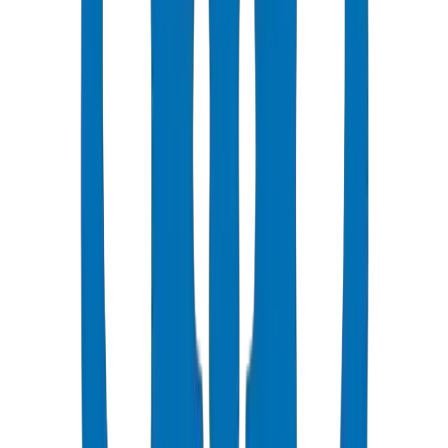
شائع
UPVC Drainage Pipes
Above-ground and underground drainage pipe systems certified to
BS EN 1329-1:2014 and BS EN 1401-1.
عرض التفاصيل
UPVC Drainage Fittings
Drainage fittings certified to BS EN 1329-1:2014 and BS EN 1401,
including push-fit solutions.