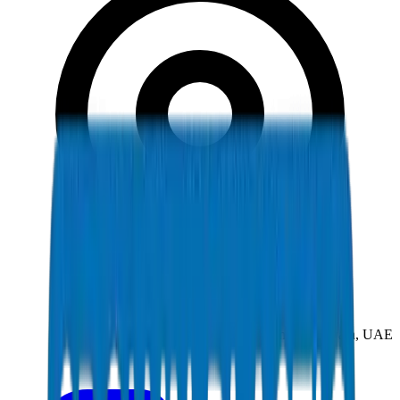
New Industrial Area, Umm Al Quwain, UAE