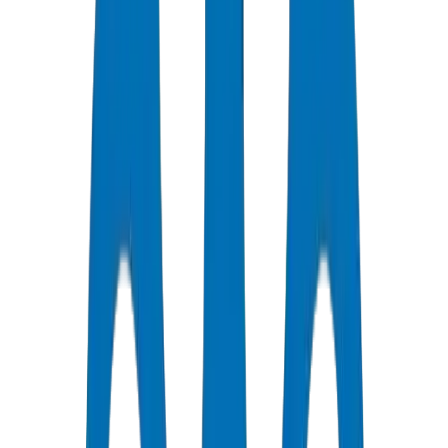
جودة معتمدة
جميع الأنابيب / التجهيزات حاصلة على شهادات ISO و OHSAS