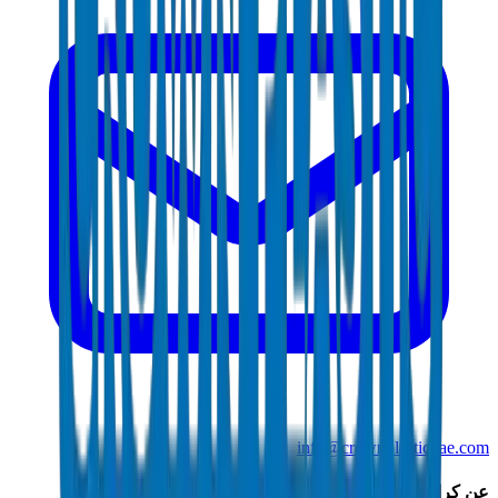
info@crownplasticuae.com
عن كراون