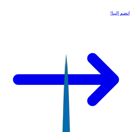
انضم إلينا!