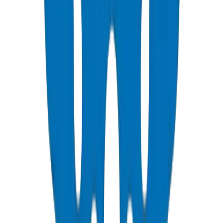
Schedule 40 PVC pressure fittings to ASTM D 2466 standard.
عرض التفاصيل
PVC Duct Pipes
Underground cable protection duct systems in NEMA, DIN, and
BS standards, including Etisalat & DU approved.
عرض التفاصيل
PVC Duct Fittings
Duct fittings for underground cable protection systems.
عرض التفاصيل
PVC Conduit Pipes