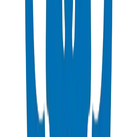
عرض التفاصيل
PVC High Pressure Pipes
High pressure PVC pipes available in ISO, DIN, BS, and ASTM
standards for potable water and industrial applications.
عرض التفاصيل
PVC High Pressure Fittings
High pressure PVC fittings and valves in DIN 8063 and BS EN
1452:3/BS 4346 standards.
عرض التفاصيل
PVC SCH 40 Fittings