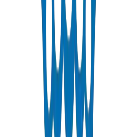
PEX Pipes
Cross-linked polyethylene pipes for hot and cold water distribution.
PN 12.5 & PN 20 rated.
عرض التفاصيل
Fabrications & Accessories
Custom PVC/UPVC fabrications including Dubai Municipality
approved grease traps and specialty accessories.
عرض التفاصيل
Solvents
PVC solvent cements for secure and durable pipe joints.