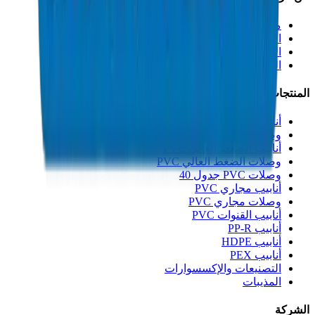
من نحن
الاستدامة
الابتكار
الجودة والشهادات
المنتجات
أنابيب الصرف UPVC
وصلات الصرف UPVC
أنابيب الضغط العالي PVC
وصلات الضغط العالي PVC
وصلات PVC جدول 40
أنابيب مجاري PVC
وصلات مجاري PVC
أنابيب القنوات PVC
أنابيب PP-R
أنابيب HDPE
أنابيب PEX
التصنيعات والإكسسوارات
المذيبات
الشركة