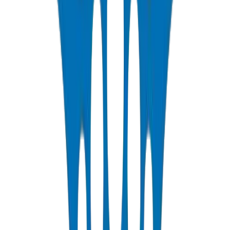
Rigid PVC electrical conduit pipes for building wiring systems.
Available in compression force ratings and Schedule 40/80.
عرض التفاصيل
PP-R Pipes
Polypropylene Random pipes for hot and cold potable water. PN10-
PN25 rated, DIN 8077/78 certified.
عرض التفاصيل
HDPE Pipes
High-density polyethylene pipes for irrigation, water distribution,
and agricultural applications. PE63/80/100 grades.
عرض التفاصيل