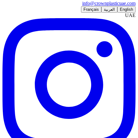
info@crownplasticuae.com
English
العربية
Français
UAE