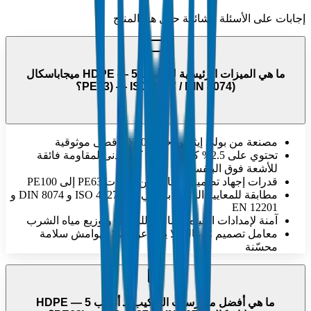
إجابات على الأسئلة الشائعة حول هذا المنتج
ما هي الميزات الرئيسية لـ أنابيب HDPE — 5 ميجاباسكال
(PE63) — ISO 4427 / DIN 8074؟
مصنعة من بولي إيثيلين خام 100% لأقصى موثوقية
تحتوي على 2.5% كربون أسود كحد أدنى لمقاومة فائقة
للأشعة فوق البنفسجية
قدرات إجهاد تصميم ممتازة من درجات PE63 إلى PE100
مطابقة للمعايير الدولية بما في ذلك ISO 4427 و DIN 8074 و
EN 12201
آمنة لإمدادات المياه الصالحة للشرب وتوزيع مياه الشرب
معامل تصميم C عالي لا يقل عن 1.25 لهوامش سلامة
محسّنة
ما هي أفضل ممارسات التركيب لـ أنابيب HDPE — 5