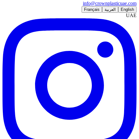
info@crownplasticuae.com
English
العربية
Français
UAE