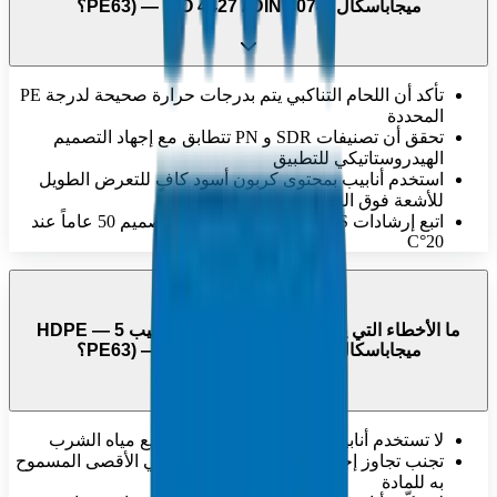
ميجاباسكال (PE63) — ISO 4427 / DIN 8074؟
تأكد أن اللحام التناكبي يتم بدرجات حرارة صحيحة لدرجة PE
المحددة
تحقق أن تصنيفات SDR و PN تتطابق مع إجهاد التصميم
الهيدروستاتيكي للتطبيق
استخدم أنابيب بمحتوى كربون أسود كافٍ للتعرض الطويل
للأشعة فوق البنفسجية
اتبع إرشادات MRS لضمان تحقيق عمر تصميم 50 عاماً عند
20°C
ما الأخطاء التي يجب تجنبها عند استخدام أنابيب HDPE — 5
ميجاباسكال (PE63) — ISO 4427 / DIN 8074؟
لا تستخدم أنابيب غير صالحة للشرب لتوزيع مياه الشرب
تجنب تجاوز إجهاد التصميم الهيدروستاتيكي الأقصى المسموح
به للمادة