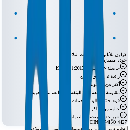
كراون للأنابيب والوصلات البلاستيكية
جودة متميزة
حاصلة على شهادة ISO 9001:2015
رائدة في سوق الخليج
أكثر من 52 دولة
مقاومة للأشعة فوق البنفسجية والعوامل الجوية
قوة تحمّل عالية للصدمات
خالية من التآكل
عمر خدمة منخفض الصيانة
DIN 8074
ISO 4427
نظرة عامة
المميزات
التطبيقات
الأنابيب
افعل ولا تفعل