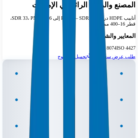
المصنع والمورد الرائد في الإمارات
أنابيب HDPE درجة PE63 — SDR 7.4 إلى SDR 33، PN 3.2–16،
قطر 16–400 مم.
المعايير والشهادات
DIN 8074
ISO 4427
طلب عرض سعر
تحميل الكتالوج