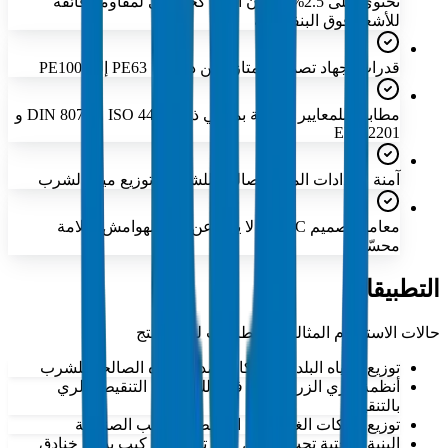
تحتوي على 2.5% كربون أسود كحد أدنى لمقاومة فائقة
للأشعة فوق البنفسجية
قدرات إجهاد تصميم ممتازة من درجات PE63 إلى PE100
مطابقة للمعايير الدولية بما في ذلك ISO 4427 و DIN 8074 و
EN 12201
آمنة لإمدادات المياه الصالحة للشرب وتوزيع مياه الشرب
معامل تصميم C عالي لا يقل عن 1.25 لهوامش سلامة
محسّنة
التطبيقات
حالات الاستخدام المثالية والقطاعات لهذا المنتج
توزيع المياه البلدية وشبكات إمداد المياه الصالحة للشرب
أنظمة الري الزراعي بما في ذلك أنابيب التنقيط والري
بالتنقيط
توزيع شبكات الغاز عالي الضغط والأنابيب الصناعية
البنية التحتية تحت الأرض التي تتطلب تركيب بدون خنادق