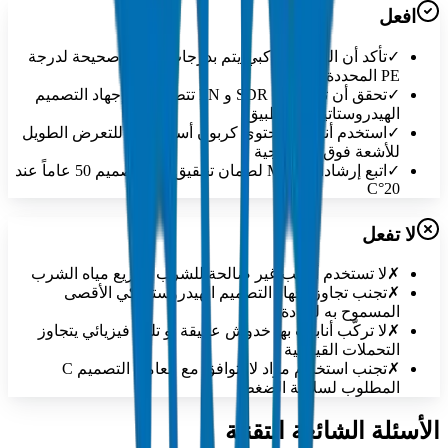
افعل
✓
تأكد أن اللحام التناكبي يتم بدرجات حرارة صحيحة لدرجة
PE المحددة
✓
تحقق أن تصنيفات SDR و PN تتطابق مع إجهاد التصميم
الهيدروستاتيكي للتطبيق
✓
استخدم أنابيب بمحتوى كربون أسود كافٍ للتعرض الطويل
للأشعة فوق البنفسجية
✓
اتبع إرشادات MRS لضمان تحقيق عمر تصميم 50 عاماً عند
20°C
لا تفعل
✗
لا تستخدم أنابيب غير صالحة للشرب لتوزيع مياه الشرب
✗
تجنب تجاوز إجهاد التصميم الهيدروستاتيكي الأقصى
المسموح به للمادة
✗
لا تركّب أنابيب بها خدوش عميقة أو تلف فيزيائي يتجاوز
التحملات القياسية
✗
تجنب استخدام مواد لا تتوافق مع معامل التصميم C
المطلوب لسلامة الضغط
الأسئلة الشائعة التقنية