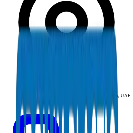
New Industrial Area, Umm Al Quwain, UAE