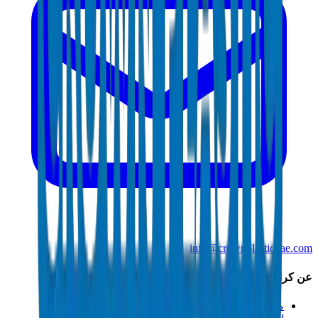
info@crownplasticuae.com
عن كراون
من نحن