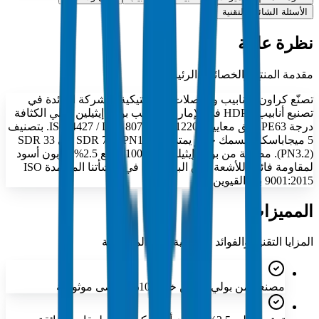
الأسئلة الشائعة التقنية
نظرة عامة
مقدمة المنتج والخصائص الرئيسية
تصنّع كراون للأنابيب والوصلات البلاستيكية، الشركة الرائدة في
تصنيع أنابيب HDPE في الإمارات، أنابيب بولي إيثيلين عالي الكثافة
درجة PE63 وفق معايير ISO 4427 / DIN 8074 / EN 12201. بتصنيف
5 ميجاباسكال بسمك جدار يمتد من SDR 7.4 (PN16) إلى SDR 33
(PN3.2). مصنعة من بولي إيثيلين خام 100% مع 2.5% كربون أسود
لمقاومة فائقة للأشعة فوق البنفسجية في منشأتنا المعتمدة ISO
9001:2015 بأم القيوين.
المميزات
المزايا التقنية والفوائد الرئيسية لهذه المجموعة
مصنعة من بولي إيثيلين خام 100% لأقصى موثوقية