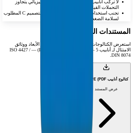
لا تركّب أنابيب بها خدوش عميقة أو تلف فيزيائي يتجاوز
التحملات القياسية
تجنب استخدام مواد لا تتوافق مع معامل التصميم C المطلوب
لسلامة الضغط
المستندات الفنية
استعرض الكتالوجات الفنية الشاملة ومواصفات الأبعاد ووثائق
الامتثال لـ أنابيب HDPE — 5 ميجاباسكال (PE63) — ISO 4427 /
DIN 8074.
كتالوج أنابيب HDPE (PDF)
عرض المستند