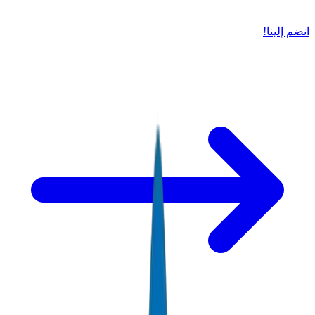
انضم إلينا!