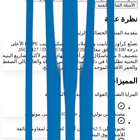
الأسئلة الشائعة التقنية
نظرة عامة
مقدمة المنتج والخصائص الرئيسية
تصنّع كراون للأنابيب والوصلات البلاستيكية أنابيب HDPE الأعلى
درجة PE100 وفق معايير ISO 4427 / DIN 8074 / EN 12201،
بتصنيف 8 ميجاباسكال. توفر أقصى إجهاد تصميم لأكثر مشاريع البنية
التحتية تطلباً بما في ذلك الإمداد الرئيسي بالمياه والغاز عالي الضغط
والحفر الأفقي الموجه في دبي وأبوظبي والخليج.
المميزات
المزايا التقنية والفوائد الرئيسية لهذه المجموعة
مصنعة من بولي إيثيلين خام 100% لأقصى موثوقية
تحتوي على 2.5% كربون أسود كحد أدنى لمقاومة فائقة
للأشعة فوق البنفسجية