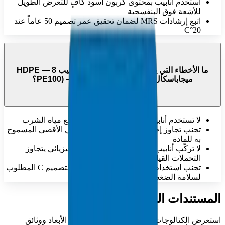
استخدم أنابيب بمحتوى كربون أسود كافٍ للتعرض الطويل
للأشعة فوق البنفسجية
اتبع إرشادات MRS لضمان تحقيق عمر تصميم 50 عاماً عند
20°C
ما الأخطاء التي يجب تجنبها عند استخدام أنابيب HDPE — 8
ميجاباسكال (PE100) — ISO 4427 / DIN 8074؟
لا تستخدم أنابيب غير صالحة للشرب لتوزيع مياه الشرب
تجنب تجاوز إجهاد التصميم الهيدروستاتيكي الأقصى المسموح
به للمادة
لا تركّب أنابيب بها خدوش عميقة أو تلف فيزيائي يتجاوز
التحملات القياسية
تجنب استخدام مواد لا تتوافق مع معامل التصميم C المطلوب
لسلامة الضغط
المستندات الفنية
استعرض الكتالوجات الفنية الشاملة ومواصفات الأبعاد ووثائق