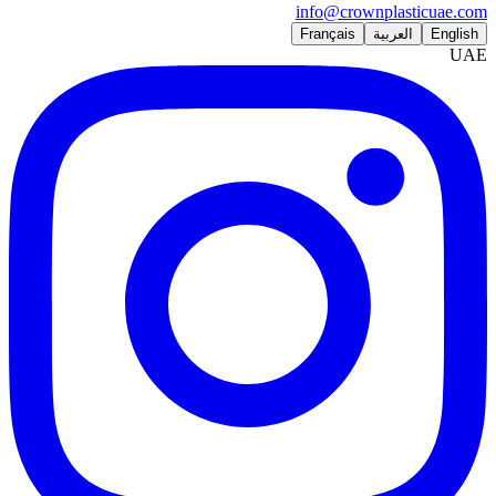
info@crownplasticuae.com
English
العربية
Français
UAE