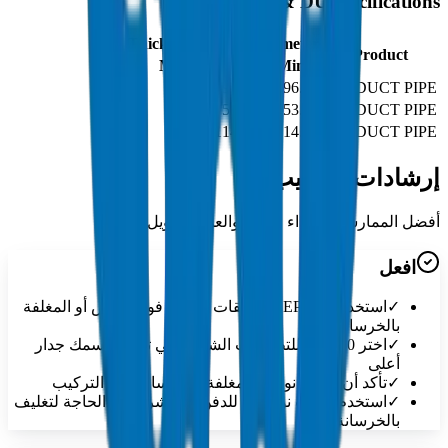
Etisalat & DU specifications
Wall Thickness
Outside Diameter
Product
Max
Min
Max
Min
3.65
3.25
96.70
96.30
D54 DUCT PIPE
1.70
1.55
54.00
53.80
D56 DUCT PIPE
3.65
3.40
114.50
114.30
D57 DUCT PIPE
إرشادات التركيب
أفضل الممارسات للأداء الأمثل والعمر الطويل
افعل
✓
استخدم EPC 40 للتطبيقات العادية فوق الأرض أو المغلفة
بالخرسانة
✓
اختر EPC 80 للتطبيقات الشاقة التي تتطلب سمك جدار
أعلى
✓
تأكد أن أنابيب نوع EB مغلفة بالخرسانة أثناء التركيب
✓
استخدم أنابيب نوع DB للدفن المباشر بدون الحاجة لتغليف
بالخرسانة