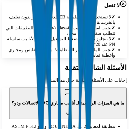
لا تفعل
✗
لا تستخدم أنابيب سلسلة EB للدفن المباشر بدون تغليف
بالخرسانة
✗
تجنب استخدام أنابيب Class-O (غير ضغط) للتطبيقات التي
تتطلب ضغط تشغيل محدد
✗
لا تتجاوز تصنيفات ضغط التشغيل المحددة لأنابيب سلسلة
PN عند 20°C
✗
تجنب الملحقات غير المتطابقة؛ استخدم مقابس ومجاري
وأغطية قياسية
الأسئلة الشائعة التقنية
إجابات على الأسئلة الشائعة حول هذا المنتج
ما هي الميزات الرئيسية لـ أنابيب مجاري PVC لاتصالات ودو؟
مطابقة لمعايير NEMA TC 2 و TC 6 و 8 و ASTM F 512 —