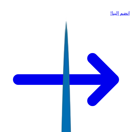
انضم إلينا!