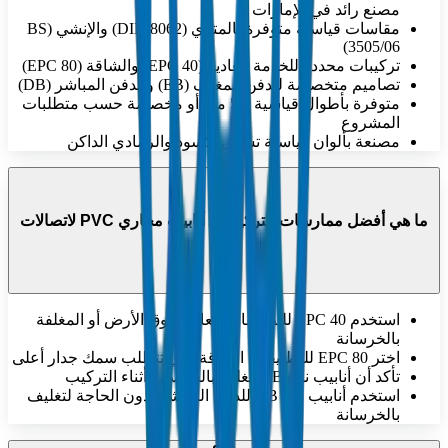
مصنع رائد في الإمارات
مقاسات قياسية متوفرة بالمتري (DIN 8062) والإنشي (BS
3505/06)
تركيبات محددة للخدمة العادية (EPC 40) والشاقة (EPC 80)
تصاميم متخصصة للدفن المغلف (EB) والدفن المباشر (DB)
متوفرة بأطوال قياسية 5.8 متر أو مخصصة حسب متطلبات
المشروع
مصنعة بألوان قياسية تشمل الأسود والرمادي الداكن
ما هي أفضل ممارسات التركيب لـ أنابيب مجاري PVC لاتصالات
ودو؟
استخدم EPC 40 للتطبيقات العادية فوق الأرض أو المغلفة
بالخرسانة
اختر EPC 80 للتطبيقات الشاقة التي تتطلب سمك جدار أعلى
تأكد أن أنابيب نوع EB مغلفة بالخرسانة أثناء التركيب
استخدم أنابيب نوع DB للدفن المباشر بدون الحاجة لتغليف
بالخرسانة