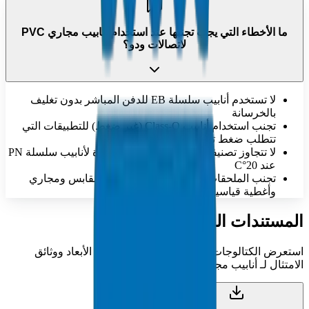
ما الأخطاء التي يجب تجنبها عند استخدام أنابيب مجاري PVC
لاتصالات ودو؟
لا تستخدم أنابيب سلسلة EB للدفن المباشر بدون تغليف
بالخرسانة
تجنب استخدام أنابيب Class-O (غير ضغط) للتطبيقات التي
تتطلب ضغط تشغيل محدد
لا تتجاوز تصنيفات ضغط التشغيل المحددة لأنابيب سلسلة PN
عند 20°C
تجنب الملحقات غير المتطابقة؛ استخدم مقابس ومجاري
وأغطية قياسية
المستندات الفنية
استعرض الكتالوجات الفنية الشاملة ومواصفات الأبعاد ووثائق
الامتثال لـ أنابيب مجاري PVC لاتصالات ودو.