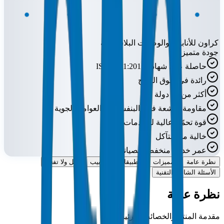
كراون للأنابيب والوصلات البلاستيكية
جودة متميزة
حاصلة على شهادة ISO 9001:2015
رائدة في سوق الخليج
أكثر من 52 دولة
مقاومة للأشعة فوق البنفسجية والعوامل الجوية
قوة تحمّل عالية للصدمات
خالية من التآكل
عمر خدمة منخفض الصيانة
نظرة عامة
المميزات
التطبيقات
الأنابيب
افعل ولا تفعل
الأسئلة الشائعة التقنية
نظرة عامة
مقدمة المنتج والخصائص الرئيسية