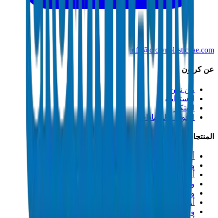
info@crownplasticuae.com
عن كراون
من نحن
الاستدامة
الابتكار
الجودة والشهادات
المنتجات
أنابيب الصرف UPVC
وصلات الصرف UPVC
أنابيب الضغط العالي PVC
وصلات الضغط العالي PVC
وصلات PVC جدول 40
أنابيب مجاري PVC
وصلات مجاري PVC