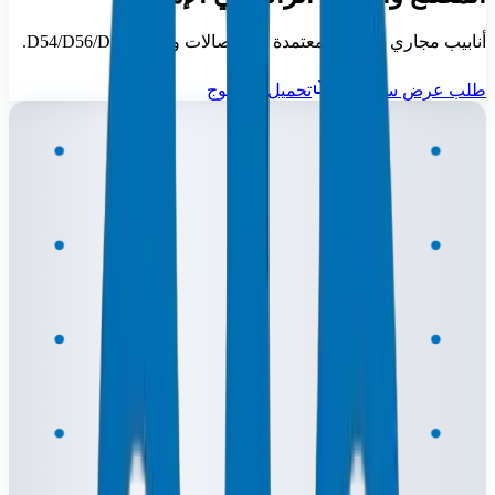
أنابيب مجاري اتصالات معتمدة من اتصالات ودو — D54/D56/D57.
طلب عرض سعر
تحميل الكتالوج