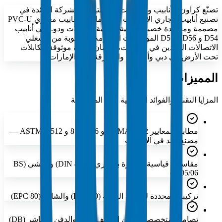
تصنّع كراون للأنابيب والوصلات البلاستيكية، الشركة الرائدة في
تصنيع أنابيب مجاري الاتصالات في الإمارات، أنابيب مجاري PVC-U
مصممة ومعتمدة خصيصاً للبنية التحتية لاتصالات ودو. تلبي أنابيب
D54 و D56 و D57 المواصفات الصارمة المطلوبة من مشغلي
الاتصالات الرائدين في الإمارات، لضمان حماية موثوقة للكابلات
تحت الأرض في دبي وأبوظبي والشارقة وكل الإمارات.
المميزات
المزايا التقنية والفوائد الرئيسية لهذه المجموعة
مطابقة لمعايير NEMA TC 2 و TC 6 و 8 و ASTM F 512 —
مصنع رائد في الإمارات
مقاسات قياسية متوفرة بالمتري (DIN 8062) والإنشي (BS
3505/06)
تركيبات محددة للخدمة العادية (EPC 40) والشاقة (EPC 80)
تصاميم متخصصة للدفن المغلف (EB) والدفن المباشر (DB)