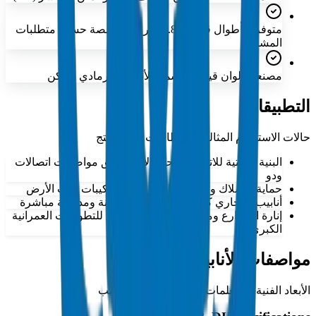
متوفرة بأطوال قياسية 5.8 متر أو مخصصة حسب متطلبات
المشروع
مصنعة بألوان قياسية تشمل الأسود والرمادي الداكن
التطبيقات
حالات الاستخدام المثالية والقطاعات لهذا المنتج
البنية التحتية للاتصالات تحت الأرض وفق مواصفات اتصالات
ودو
حماية الأسلاك والكابلات الكهربائية للتركيبات تحت الأرض
أنابيب ومجاري كهربائية مغلفة بالخرسانة ومدفونة مباشرة
إنارة الشوارع ومجاري شبكات المرافق للتطويرات العمرانية
الكبرى
مواصفات الأنابيب
الأبعاد الفنية والمعلمات لجميع مقاسات الأنابيب