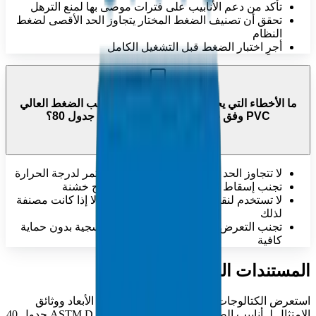
تأكد من دعم الأنابيب على فترات موصى بها لمنع الترهل
تحقق أن تصنيف الضغط المختار يتجاوز الحد الأقصى لضغط
النظام
أجرِ اختبار الضغط قبل التشغيل الكامل
ما الأخطاء التي يجب تجنبها عند استخدام أنابيب الضغط العالي
PVC وفق ASTM D 1785 جدول 40 / جدول 80؟
لا تتجاوز الحد الأقصى لضغط العمل المستمر لدرجة الحرارة
تجنب إسقاط أو سحب الأنابيب على أسطح خشنة
لا تستخدم لنقل الهواء المضغوط أو الغاز إلا إذا كانت مصنفة
لذلك
تجنب التعرض المطول للأشعة فوق البنفسجية بدون حماية
كافية
المستندات الفنية
استعرض الكتالوجات الفنية الشاملة ومواصفات الأبعاد ووثائق
الامتثال لـ أنابيب الضغط العالي PVC وفق ASTM D 1785 جدول 40