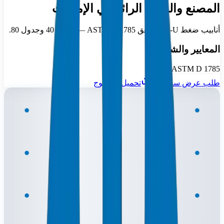
المصنع والمورد الرائد في الإمارات
أنابيب ضغط PVC-U وفق ASTM D 1785 — جدول 40 وجدول 80.
المعايير والشهادات
ASTM D 1785
طلب عرض سعر
تحميل الكتالوج