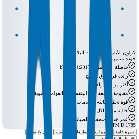
كراون للأنابيب والوصلات البلاستيكية
جودة متميزة
حاصلة على شهادة ISO 9001:2015
رائدة في سوق الخليج
أكثر من 52 دولة
مقاومة للأشعة فوق البنفسجية والعوامل الجوية
قوة تحمّل عالية للصدمات
خالية من التآكل
عمر خدمة منخفض الصيانة
ASTM D 1785
نظرة عامة
المميزات
التطبيقات
الأنابيب
افعل ولا تفعل
الأسئلة الشائعة التقنية