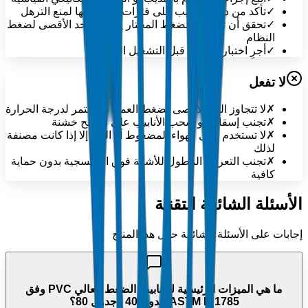
✓
تأكد من دعم الأنابيب على فترات موصى بها لمنع الترهل
✓
تحقق أن تصنيف الضغط المختار يتجاوز الحد الأقصى لضغط
النظام
✓
أجرِ اختبار الضغط قبل التشغيل الكامل
لا تفعل
✗
لا تتجاوز الحد الأقصى لضغط العمل المستمر لدرجة الحرارة
✗
تجنب إسقاط أو سحب الأنابيب على أسطح خشنة
✗
لا تستخدم لنقل الهواء المضغوط أو الغاز إلا إذا كانت مصنفة
لذلك
✗
تجنب التعرض المطول للأشعة فوق البنفسجية بدون حماية
كافية
الأسئلة الشائعة التقنية
إجابات على الأسئلة الشائعة حول هذا المنتج
ما هي الميزات الرئيسية لـ أنابيب الضغط العالي PVC وفق
ASTM D 1785 جدول 40 / جدول 80؟