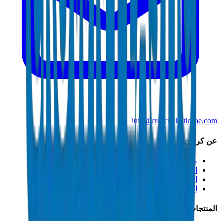
info@crownplasticuae.com
عن كراون
من نحن
الاستدامة
الابتكار
الجودة والشهادات
المنتجات