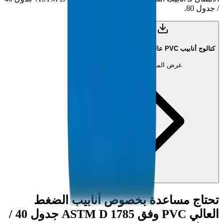
/ جدول 80.
كتالوج أنابيب PVC عالية الضغط (PDF)
عرض المستند
تحتاج مساعدة بخصوص
أنابيب الضغط
العالي PVC وفق ASTM D 1785 جدول 40 /