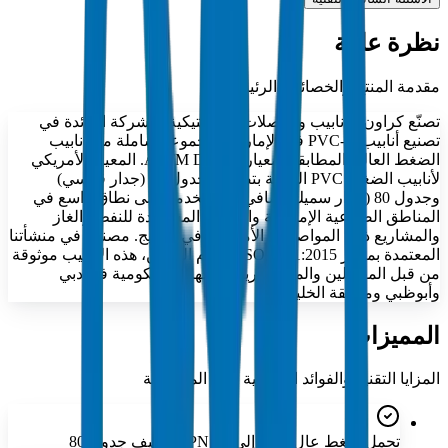
نظرة عامة
مقدمة المنتج والخصائص الرئيسية
تصنّع كراون للأنابيب والوصلات البلاستيكية، الشركة الرائدة في
تصنيع أنابيب PVC-U في الإمارات، مجموعة شاملة من أنابيب
الضغط العالي المطابقة لمعيار ASTM D 1785. المعيار الأمريكي
لأنابيب الضغط PVC الصلبة بتصنيف جدول 40 (جدار قياسي)
وجدول 80 (جدار سميك إضافي). مستخدمة على نطاق واسع في
المناطق الصناعية الإماراتية والأنظمة المساعدة للنفط والغاز
والمشاريع ذات المواصفات الأمريكية في الخليج. مصنعة في منشأتنا
المعتمدة بمعيار ISO 9001:2015 في أم القيوين، هذه الأنابيب موثوقة
من قبل المقاولين والمستشارين والجهات الحكومية في دبي
وأبوظبي ومنطقة الخليج.
المميزات
المزايا التقنية والفوائد الرئيسية لهذه المجموعة
تحمل ضغط عالٍ يصل إلى PN 16 وتصنيف جدول 80