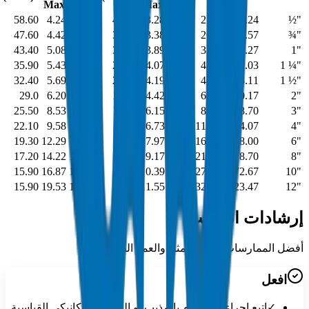
Max
Min
Max
Min
58.60
4.24
3.73
41.40
3.28
2.77
21.44
21.24
½"
47.60
4.42
3.91
33.10
3.38
2.87
26.77
26.57
¾"
43.40
5.08
4.55
31.00
3.89
3.38
33.53
33.27
1"
35.90
5.43
4.85
25.50
4.07
3.56
42.29
42.03
1 ¼"
32.40
5.69
5.08
22.80
4.19
3.68
48.41
48.11
1 ½"
29.0
6.20
5.54
19.30
4.42
3.91
60.47
60.17
2"
25.50
8.53
7.62
17.90
6.15
5.49
89.10
88.70
3"
22.10
9.58
8.56
15.20
6.73
6.02
114.53
114.07
4"
19.30
12.29
10.97
12.40
7.97
7.11
168.56
168.00
6"
17.20
14.22
12.70
11.00
9.17
8.18
219.46
218.70
8"
15.90
16.87
15.06
9.70
10.39
9.27
273.43
272.67
10"
15.90
19.53
17.45
9.00
11.55
10.31
324.23
323.47
12"
إرشادات التركيب
أفضل الممارسات للأداء الأمثل والعمر الطويل
افعل
✓
اتبع إجراءات اللحام بالمذيب أو الوصل الميكانيكي القياسية