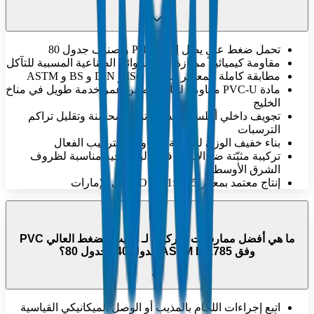
تحمل ضغط عالٍ يصل إلى PN 16 وتصنيف جدول 80
مقاومة كيميائية ممتازة ضد السوائل الصناعية المسببة للتآكل
مطابقة كاملة للمعايير الدولية ISO و DIN و BS و ASTM
مادة PVC-U مقاومة للتآكل تضمن عمر خدمة طويل في مناخ
الخليج
تجويف داخلي أملس لمعدلات تدفق محسّنة وتقليل تراكم
الترسبات
بناء خفيف الوزن لسهولة المناولة والتركيب الفعال
تركيبة مثبّتة ضد الأشعة فوق البنفسجية مناسبة لظروف
الشرق الأوسط
إنتاج معتمد بمعيار ISO 9001:2015 في الإمارات
ما هي أفضل ممارسات التركيب لـ أنابيب الضغط العالي PVC
وفق ASTM D 1785 جدول 40 / جدول 80؟
اتبع إجراءات اللحام بالمذيب أو الوصل الميكانيكي القياسية