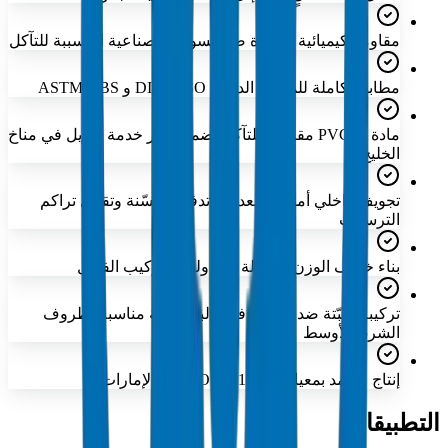
مقاومة كيميائية ممتازة ضد السوائل الصناعية المسببة للتآكل
مطابقة كاملة للمعايير الدولية ISO و DIN و BS و ASTM
مادة PVC-U مقاومة للتآكل تضمن عمر خدمة طويل في مناخ
الخليج
تجويف داخلي أملس لمعدلات تدفق محسّنة وتقليل تراكم
الترسبات
بناء خفيف الوزن لسهولة المناولة والتركيب الفعال
تركيبة مثبّتة ضد الأشعة فوق البنفسجية مناسبة لظروف
الشرق الأوسط
إنتاج معتمد بمعيار ISO 9001:2015 في الإمارات
التطبيقات