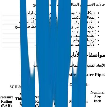
حالات الاستخدام المثالية والقطاعات لهذا المنتج
شبكات إمداد وتوزيع مياه الشرب في الإمارات
المعالجة الكيميائية الصناعية ونقل السوائل
أنظمة الصرف الصحي البلدية وإدارة المياه العادمة
الري الزراعي وتوصيل المياه عالي الضغط في الخليج
تطبيقات قنوات الكهرباء والاتصالات
أنظمة التكييف وتدوير مياه التبريد
تركيبات أحواض السباحة والنوافير
الأنابيب المساعدة لمحطات تحلية المياه
مواصفات الأنابيب
الأبعاد الفنية والمعلمات لجميع مقاسات الأنابيب
Inch size Pressure Pipes
Outside Dia.
SCH 80
SCH 40
(مم)
Nominal
Wall
Wall
Size
Pressure
Pressure
Thickness
Thickness
Inch
Rating
Rating
Max
Min
(مم)
(مم)
(BAR)
(BAR)