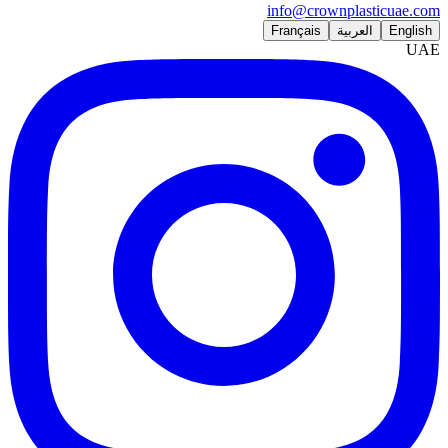
info@crownplasticuae.com
English
العربية
Français
UAE