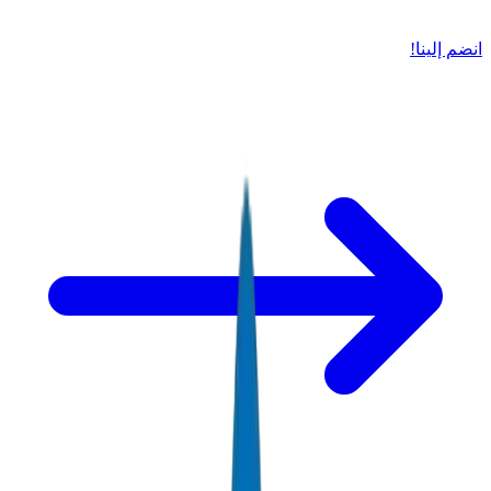
انضم إلينا!