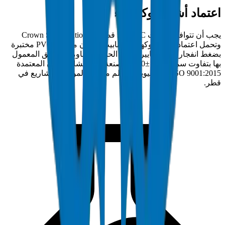
اعتماد أشغال وكهرماء
يجب أن تتوافق مذيبات PVC في قطر مع Crown Specification
وتحمل اعتماد أشغال وكهرماء. أنابيب كراون مذيبات PVC مختبرة
بضغط انفجار وفق معايير صلابة الحلقة ومقاومة السحق المعمول
بها بتفاوت سمك جدار ±0مم. مصنعة في منشأة كراون المعتمدة
ISO 9001:2015 بأم القيوين وتسلم مباشرة لمواقع المشاريع في
قطر.