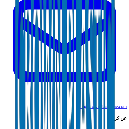
info@crownplasticuae.com
عن كراون