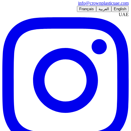
info@crownplasticuae.com
English
العربية
Français
UAE