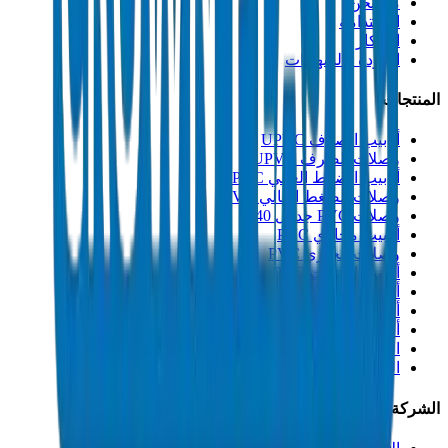
من نحن
الاستدامة
الابتكار
الجودة والشهادات
المنتجات
أنابيب الصرف UPVC
وصلات الصرف UPVC
أنابيب الضغط العالي PVC
وصلات الضغط العالي PVC
وصلات PVC جدول 40
أنابيب مجاري PVC
وصلات مجاري PVC
أنابيب القنوات PVC
أنابيب PP-R
أنابيب HDPE
أنابيب PEX
التصنيعات والإكسسوارات
المذيبات
الشركة