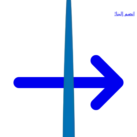
انضم إلينا!