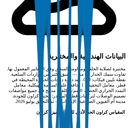
البيانات الهندسية والمختبرية
مختبرة لصلابة الحلقة ومقاومة السحق وفق المعايير المعمول بها.
تفاوت سمك الجدار ±0 مم — أضيق بكثير من الواردات السلعية.
نقطة تليين فيكات: 0°C. عند ذروة درجات الحرارة المحيطة في
قطر، معامل التخفيض 1 يحافظ على السلامة الهيكلية. معامل
التمدد الحراري الخطي: 0 مم/م·كلفن، مدمج في جميع مواصفات
تصميم الوصلات لتركيبات قطر. المصدر: مختبر كراون للجودة،
مدينة أم القيوين الصناعية، الإمارات — تم التحقق يوليو 2026.
المقياس
كراون
الحد الأدنى للصناعة
ميزة كراون