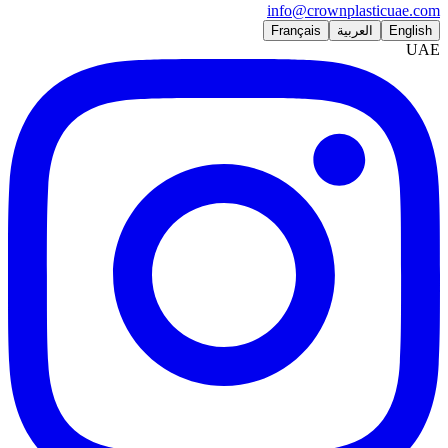
info@crownplasticuae.com
English
العربية
Français
UAE