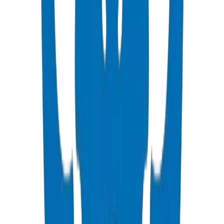
تشير شهادة ISO 9001:2015 إلى نظام إدارة جودة معتمد.
يؤكد الامتثال لـ BS EN 1452 الملاءمة لتطبيقات أنابيب ضغط مياه
الشرب.
توضح شهادة ISO 14001:2015 الامتثال للإدارة البيئية.
هذه الشهادات ليست إلزامية ولكنها تضيف مصداقية للمشاريع
الكبرى.
استخدام المواد المعاد تدويرها في الأنابيب المحددة للمواد البكر فقط
شهادات الاختبار المفقودة أو منتهية الصلاحية
عدم المطابقة الأبعادية خارج التفاوتات القياسية