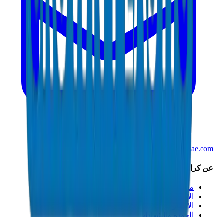
info@crownplasticuae.com
عن كراون
من نحن
الاستدامة
الابتكار
الجودة والشهادات