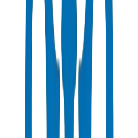
لأبعاد أنابيب UPVC.
معيار التحقق من Crown Plastic Pipes: تمتلك Crown شهادات ISO
9001:2015 و ISO 14001:2015 و ISO 45001:2018 عبر جميع وحدات
الإنتاج السبع. تشمل شهادات الامتثال على مستوى المنتج DM-
PRES-BSEN1452-2024-001 (ضغط PVC) و DM-DRAIN-BS1329-
2024-001 (الصرف الصحي) و DM-PPR-DIN8077-2024-001 (PP-R)
و DM-HDPE-PE100-2024-001 (HDPE). يتم اختبار كل دفعة إنتاج
بضغط الانفجار في مختبر مراقبة الجودة في أم القيوين وفقًا لمعيار
BS EN 921 / ISO 1167.
فجوة الاستيراد العامة: عادةً ما يوفر موردو الأنابيب الأساسية شهادة
ISO 9001 واحدة فقط بدون معرفات امتثال خاصة بخطوط الإنتاج أو
بيانات اختبار الانفجار على مستوى الدفعة. تُصدر Crown شهادة
يمكن تتبعها لكل فئة منتج — تحمل الجدار ± 0.2 مم مقابل متوسط ​​
الصناعة ± 0.5–0.8 مم. تم التحقق في منشأة Crown في أم القيوين،
Jul 2026.
✓ شهادة إدارة الجودة ISO 9001:2015 للشركة المصنعة