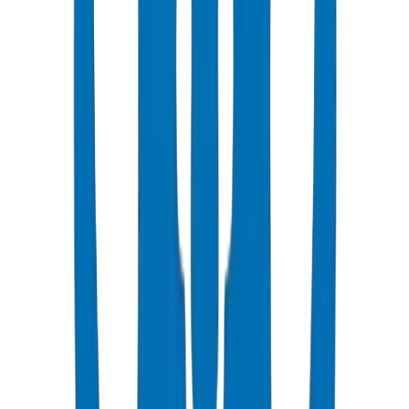
✓ تقارير اختبار طرف ثالث من مختبرات معتمدة
✓ شهادات المواد التي تظهر تركيب المواد البكر بنسبة 100٪
✓ تقارير فحص الأبعاد وفقًا للمعايير المعمول بها
✓ شهادات اختبار الضغط الهيدروستاتيكي
✓ وثائق تتبع الدفعة
اختبار الضغط الهيدروستاتيكي بضغط 1.5x لمدة ساعة واحدة كحد
أدنى
اختبار مقاومة التأثير وفقًا لـ BS EN 1452-2
اختبار درجة حرارة التليين فيكات (بحد أدنى 79 درجة مئوية)
اختبار مقاومة ثنائي كلورو الميثان لجودة المواد
التحقق من الأبعاد: القطر، سمك الجدار، تفاوتات الطول