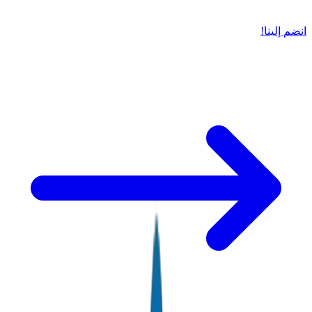
انضم إلينا!