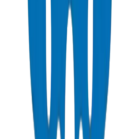
وثائق التتبع غير المكتملة
استخدام مواد أو طرق لحام غير معتمدة
حماية Crown: يتم شحن جميع Crown Pipes / Fittings برموز دفعة
محفورة بالليزر ترتبط بمجموعة المواد الخام، وخط البثق، ووردية
المشغل، وشهادة اختبار مراقبة الجودة — مما يزيل فجوات التتبع
التي تعاني منها الواردات العامة. سياسة مركب PVC البكر بنسبة
100٪ مع التحقق من شهادة المطابقة (CoC) قبل إصدار الإنتاج.
المصدر: مختبر مراقبة الجودة الخاص بشركة Crown، أم القيوين، Jul
2026.
GCC pipe standards
ISO certification pipes
UPVC compliance
UAE
plastic pipe testing standards
/technical/certifications-compliance-guide
📄