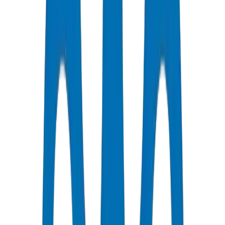
يجب أن تتوافق الأنابيب البلاستيكية في مشاريع دول مجلس التعاون
الخليجي مع BS EN 1452 (ضغط UPVC) و DIN 8077/8078 (PP-R)
و ISO 4427 (HDPE) و ASTM D 1785 (SCH 40). يجب أن تكون
الشركة المصنعة حاصلة على ISO 9001:2015 كحد أدنى. تمتلك
Crown شهادات ISO 9001:2015 و ISO 14001:2015 و ISO
45001:2018 عبر جميع وحدات الإنتاج السبع مع شهادات امتثال بلدية
دبي الخاصة بخطوط الإنتاج.
BS EN 1452 هو المعيار الأوروبي لأنابيب الضغط UPVC لإمدادات
المياه. يغطي ASTM D1785 جداول أنابيب PVC للمشاريع ذات
المواصفات الأمريكية. يوفر DIN 8062 المواصفات الصناعية الألمانية