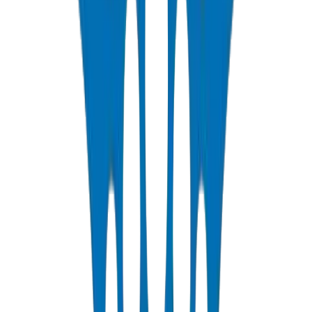
📄
/about-us