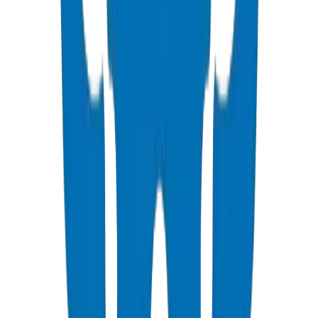
Prévoyez l'expansion thermique : l'UPVC se dilate d'environ 0,06
mm par mètre et par °C.
Utilisez le collage par solvant selon la norme BS 4346 pour des
connexions permanentes.
Prévoyez des boucles de dilatation ou des connexions flexibles à des
intervalles.
Enfouissez les tuyaux à une profondeur minimale de 600 mm pour
les protéger des extrêmes de température de surface.
Données climatiques du Golfe de Crown : Coefficient de dilatation
thermique UPVC de 0,06 mm/m·K vérifié à l'installation de Crown
à Umm Al Quwain — 3,3× inférieur à celui du HDPE (0,20
mm/m·K). Point de ramollissement Vicat : 80°C. À la température
ambiante de pointe du Golfe, un facteur de déclassement de 0,50
maintient l'intégrité structurelle des systèmes PN16 conservant une
pression de service de 8 bars. Source : Laboratoire de contrôle
qualité Crown, Jul 2026.