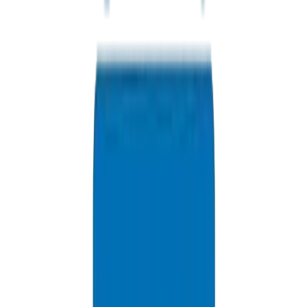
PVC High Pressure Pipes / Fittings in Dubai