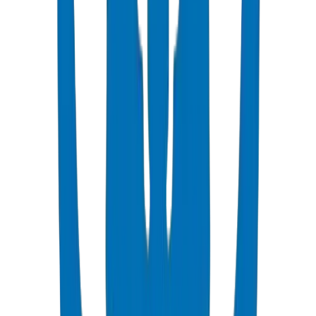
(PN16) sont des classes standards.
Pour les conduites d'eau enfouies dans le CCG, SDR 17 (PN16)
offre un bon équilibre entre la capacité de pression et le coût des
matériaux.
Le dimensionnement des tuyaux dépend du débit, des limites de
vitesse et des calculs de perte de charge.
Vitesse recommandée : 0,5 à 2,0 m/s pour la distribution d'eau
potable.
Utilisez la formule de Hazen-Williams avec C=150 pour les tuyaux
UPVC.
Gamme de diamètres : de 20 mm à 400 mm couvre la plupart des
applications municipales et commerciales.