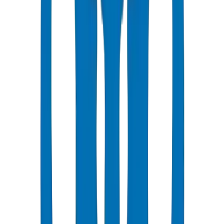
PN (Pression Nominale) indique la pression de service maximale en
bar à 20°C.
PN10 et PN16 sont les plus courants pour la distribution d'eau
municipale dans le CCG.
Les températures plus élevées réduisent la pression de service —
essentiel pour les conditions estivales du Golfe atteignant 50°C+.
Appliquez toujours des facteurs de déclassement de température lors
de la conception pour les installations en climat chaud.
SDR (Standard Dimension Ratio) est le rapport entre le diamètre du
tuyau et l'épaisseur de la paroi.
SDR inférieur = paroi plus épaisse = capacité de pression plus
élevée.
SDR 41 (PN6), SDR 26 (PN10), SDR 21 (PN12.5), SDR 17