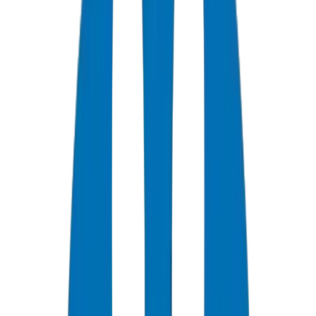
Comment Sélectionner les Tuyaux de Pression UPVC pour
les Réseaux d'Eau du CCG