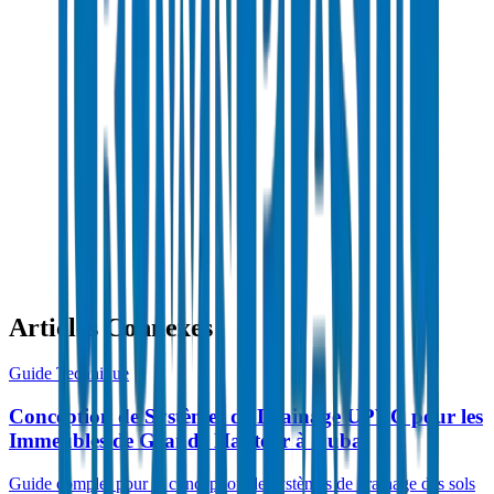
HDPE Pipes / Fittings in Saudi Arabia
Articles Connexes
Guide Technique
Conception de Systèmes de Drainage UPVC pour les
Immeubles de Grande Hauteur à Dubaï
Guide complet pour la conception de systèmes de drainage des sols