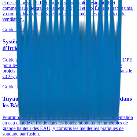
et des déchets en UPVC pour les immeubles résidentiels et
commerciaux de grande hauteur à Dubaï et aux Émirats arabes unis,
y compris les exigences de dimensionnement des colonnes et de
ventilation.
Guide Technique
Systèmes de Tuyaux HDPE pour les Projets
d'Irrigation Agricole aux Émirats Arabes Unis
Guide pour la sélection et l'installation de tuyaux d'irrigation HDPE
pour les exploitations agricoles, l'aménagement paysager et les
projets agricoles à grande échelle aux Émirats arabes unis et dans le
CCG, y compris le choix entre PE80 et PE100.
Guide Technique
Tuyaux PPR pour les Systèmes d'Eau Chaude dans
les Bâtiments Commerciaux du CCG
Pourquoi les tuyaux PPR sont le choix privilégié pour l'alimentation
en eau chaude et froide dans les hôtels, hôpitaux et immeubles de
grande hauteur des EAU, y compris les meilleures pratiques de
soudage par fusion.