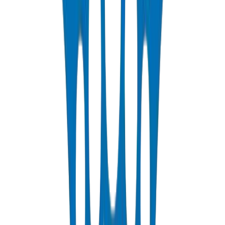
📄
/technical/bs-en-1452-complete-guide