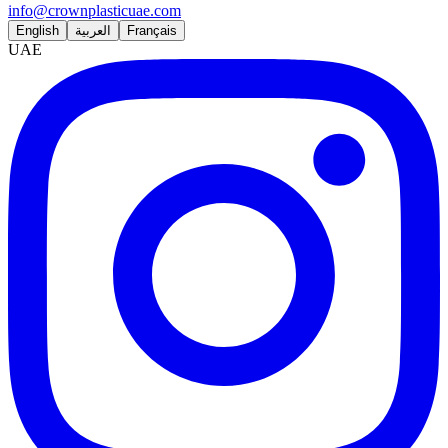
info@crownplasticuae.com
English
العربية
Français
UAE