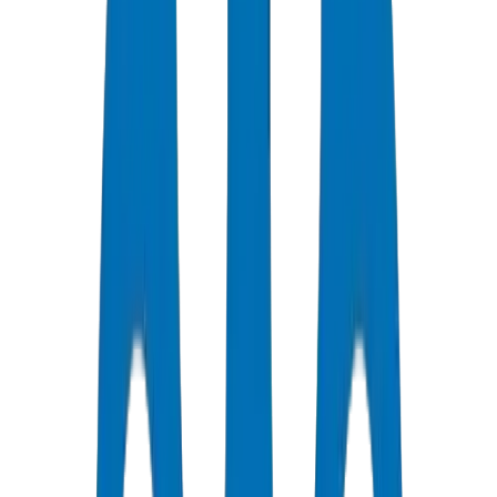
Pour les réseaux d'eau du CCG, les tuyaux de pression UPVC
doivent se conformer au BS EN 1452 (européen), DIN 8062
(allemand), ou ASTM D 1785 (américain). Les produits Crown
PVC High Pressure Pipes / Fittings sont testés à l'éclatement à 42,0
MPa au laboratoire de contrôle qualité d'Umm Al Quwain —
sélectionnez PN16 (SDR 17) pour les conduites municipales et
PN10 (SDR 26) pour les réseaux de distribution dans les projets des
Émirats et de l'Arabie saoudite.