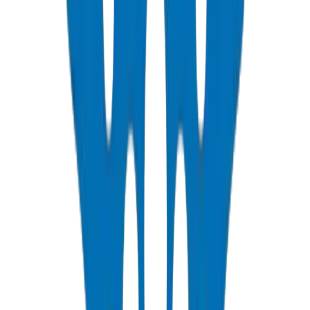
UPVC pipes UAE
BS EN 1452 pipes Dubai
water supply pipes
Gulf
PN16 UPVC pipes
🛠️
/products/upvc-pressure