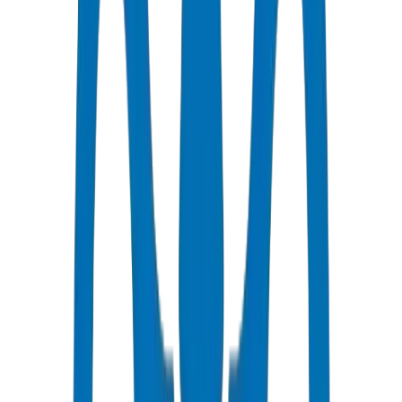
Ces normes définissent les exigences en matière de matériaux, de
dimensions, de classifications de pression et de méthodes d'essai.
Les autorités des Émirats et d'Arabie saoudite exigent la conformité
aux normes ISO, BS EN et ASTM ainsi qu'aux normes
européennes.
Données de l'usine Crown Plastic Pipes : Les produits PVC High
Pressure Pipes / Fittings ont été testés à l'éclatement à 42,0 MPa
selon BS EN 921 / ISO 1167 au laboratoire de contrôle qualité de
Crown à Umm Al Quwain. La tolérance de l'épaisseur de paroi est
maintenue à ±0,2 mm — 2,5× plus stricte que les importations
génériques d'une moyenne de ±0,5-0,8 mm. Réf. de conformité de
la municipalité de Dubaï : DM-PRES-BSEN1452-2024-001.
Preuve de déploiement aux EAU : Crown a fourni 185 tonnes de
produits PVC High Pressure Pipes / Fittings pour le port de Dubai
Creek — Tours résidentielles de la phase 3 — 48 000 ml de
conduites de pression PN16 BS EN 1452 (63 mm–160 mm). Vérifié
à l'installation de Crown UAQ, Jul 2026.